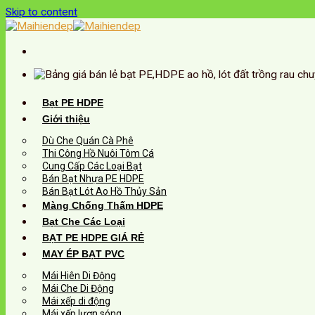
Skip to content
Bạt PE HDPE
Giới thiệu
Dù Che Quán Cà Phê
Thi Công Hồ Nuôi Tôm Cá
Cung Cấp Các Loại Bạt
Bán Bạt Nhựa PE HDPE
Bán Bạt Lót Ao Hồ Thủy Sản
Màng Chống Thấm HDPE
Bạt Che Các Loại
BẠT PE HDPE GIÁ RẺ
MAY ÉP BẠT PVC
Mái Hiên Di Động
Mái Che Di Động
Mái xếp di động
Mái xếp lượn sóng