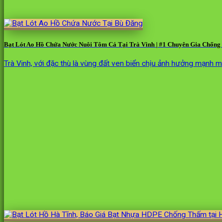
Bạt Lót Ao Hồ Chứa Nước Nuôi Tôm Cá Tại Trà Vinh | #1 Chuyên Gia Chống 
Trà Vinh, với đặc thù là vùng đất ven biển chịu ảnh hưởng mạnh 