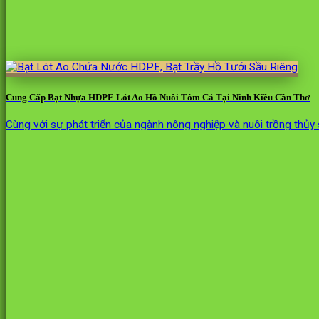
Cung Cấp Bạt Nhựa HDPE Lót Ao Hồ Nuôi Tôm Cá Tại Ninh Kiều Cần Thơ
Cùng với sự phát triển của ngành nông nghiệp và nuôi trồng thủy 