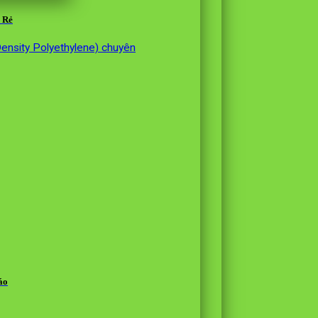
 Rẻ
ensity Polyethylene) chuyên
áo