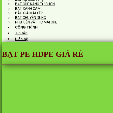
BẠT CHE NẮNG TỰ CUỐN
BẠT XANH CAM
BÁO GIÁ MÁI XẾP
BẠT CHUYÊN DỤNG
PHỤ KIỆN VẬT TƯ MÁI CHE
CÔNG TRÌNH
Tin tức
Liên hệ
BẠT PE HDPE GIÁ RẺ