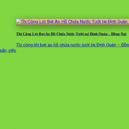
Thi Công Lót Bạt Ao Hồ Chứa Nước Tưới tại Định Quán – Đồng Nai
Thi công lót bạt ao hồ chứa nước tưới tại Định Quán – Đồ
sản, việc