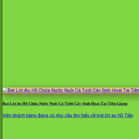
Bạt Lót Ao Hồ Chứa Nước Nuôi Cá Tưới Cây Sinh Hoạt Tại Tiền Giang
Việc khách hàng đang có nhu cầu tìm hiểu về bạt lót ao hồ Tiền