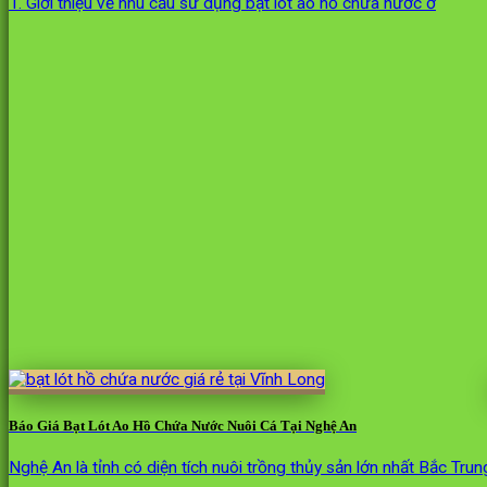
1. Giới thiệu về nhu cầu sử dụng bạt lót ao hồ chứa nước ở
Báo Giá Bạt Lót Ao Hồ Chứa Nước Nuôi Cá Tại Nghệ An
Nghệ An là tỉnh có diện tích nuôi trồng thủy sản lớn nhất Bắc Trun