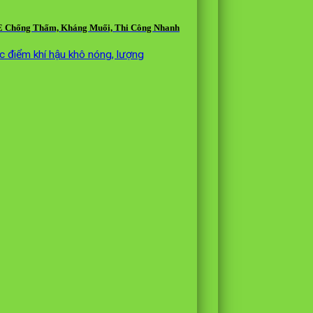
E Chống Thấm, Kháng Muối, Thi Công Nhanh
ặc điểm khí hậu khô nóng, lượng