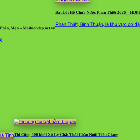
Bạt Lót Hồ Chứa Nước Phan Thiết 2026 – HDP
Phan Thiết, Bình Thuận, là khu vực có đ
Phèn, Mặn – Maihiendep.net.vn
mẽ
Thi Công 400 khối Xử Lý Chất Thải Chăn Nuôi Tiền Giang