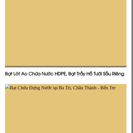
Bạt Lót Ao Chứa Nước HDPE, Bạt Trầy Hồ Tưới Sầu Riêng