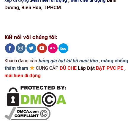
xếp di động
,
Mái hiên di động
,
Mái che di động
Bình
Dương, Biên Hòa, TPHCM.
Kết nối với chúng tôi:
Khách đang cần
bảng giá bạt lót hồ nuôi tôm
,
màng chống
thấm tham
CUNG CẤP
DÙ CHE
Lắp Đặt
BẠT PVC PE
,
mái hiên di động
.