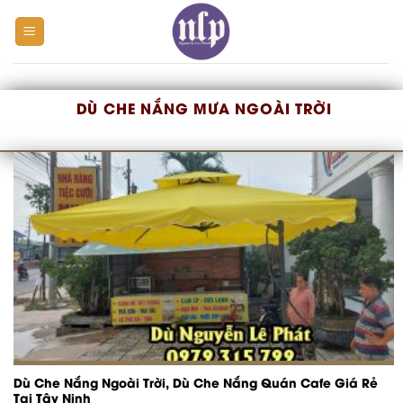
Skip
to
content
DÙ CHE NẮNG MƯA NGOÀI TRỜI
Dù Che Nắng Ngoài Trời, Dù Che Nắng Quán Cafe Giá Rẻ
Tại Tây Ninh