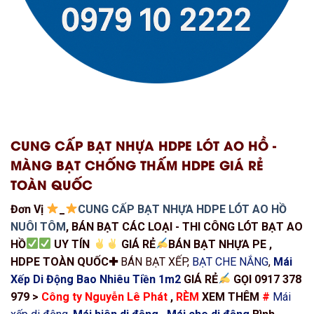
CUNG CẤP BẠT NHỰA HDPE LÓT AO HỒ -
MÀNG BẠT CHỐNG THẤM HDPE GIÁ RẺ
TOÀN QUỐC
Đơn Vị
_
CUNG CẤP BẠT NHỰA HDPE LÓT AO HỒ
NUÔI TÔM
, BÁN BẠT CÁC LOẠI - THI CÔNG LÓT BẠT AO
HỒ
UY TÍN
GIÁ RẺ
BÁN BẠT NHỰA PE ,
HDPE TOÀN QUỐC✚
BÁN BẠT XẾP,
BẠT CHE NẮNG
,
Mái
Xếp Di Động Bao Nhiêu Tiền 1m2
GIÁ RẺ
GỌI 0917 378
979 >
Công ty Nguyễn Lê Phát
,
RÈM
XEM THÊM
#
Mái