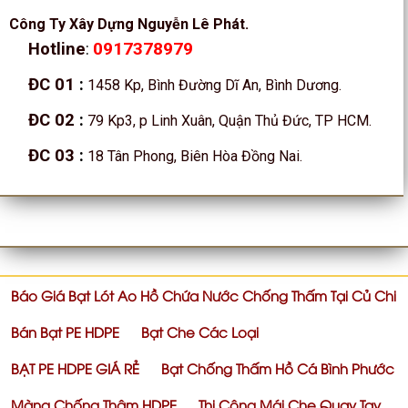
Công Ty Xây Dựng Nguyễn Lê Phát.
0917378979
Hotline
:
ĐC 01
:
1458 Kp, Bình Đường Dĩ An, Bình Dương.
ĐC 02
:
79 Kp3, p Linh Xuân, Quận Thủ Đức, TP HCM.
ĐC 03
:
18 Tân Phong, Biên Hòa Đồng Nai.
Báo Giá Bạt Lót Ao Hồ Chứa Nước Chống Thấm Tại Củ Chi
Bán Bạt PE HDPE
Bạt Che Các Loại
BẠT PE HDPE GIÁ RẺ
Bạt Chống Thấm Hồ Cá Bình Phước
Màng Chống Thâm HDPE
Thi Công Mái Che Quay Tay