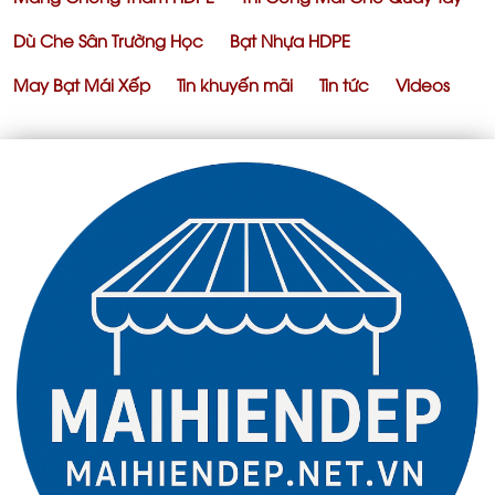
Dù Che Sân Trường Học
Bạt Nhựa HDPE
May Bạt Mái Xếp
Tin khuyến mãi
Tin tức
Videos