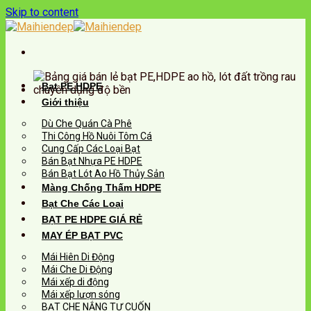
Skip to content
Bạt PE HDPE
Giới thiệu
Dù Che Quán Cà Phê
Thi Công Hồ Nuôi Tôm Cá
Cung Cấp Các Loại Bạt
Bán Bạt Nhựa PE HDPE
Bán Bạt Lót Ao Hồ Thủy Sản
Màng Chống Thấm HDPE
Bạt Che Các Loại
BẠT PE HDPE GIÁ RẺ
MAY ÉP BẠT PVC
Mái Hiên Di Động
Mái Che Di Động
Mái xếp di động
Mái xếp lượn sóng
BẠT CHE NẮNG TỰ CUỐN