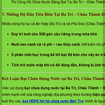
Thi Công Hồ Chứa Nước Bằng Bạt Tại Ba Tri – Châu Thàn
7. Những Hộ Dân Tiêu Biểu Tại Ba Tri – Châu Thành
Nhiều nông hộ tại xã An Hiệp (Ba Tri) và xã Phú Đức (Châu Thàn
Duy trì tưới cho 300 gốc sầu riêng trong mùa khô
.
Nuôi xen canh cá rô phi – rau thủy canh
, tiết kiệm chi 
Ủ phân sinh học trong bể lót bạt để bón cho cây ăn trá
Tích trữ nước máy khi có để dùng dần, không bị ảnh 
Kết Luận Bạt Chứa Đựng Nước tại Ba Tri, Châu Thành
Việc sử dụng
bạt chứa đựng nước tại Ba Tri, Châu Thành – 
mình mạnh mẽ của nông nghiệp địa phương theo hướng
hiệu qu
tuổi thọ cao,
bạt HDPE lót hồ chứa nước Bến Tre
chính là ngư