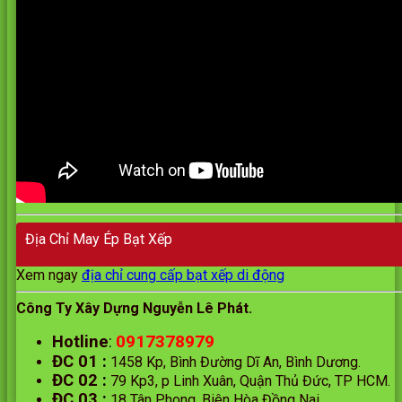
Địa Chỉ May Ép Bạt Xếp
Xem ngay
địa chỉ cung cấp bạt xếp di động
Công Ty Xây Dựng Nguyễn Lê Phát.
0917378979
Hotline
:
ĐC 01
:
1458 Kp, Bình Đường Dĩ An, Bình Dương.
ĐC 02
:
79 Kp3, p Linh Xuân, Quận Thủ Đức, TP HCM.
ĐC 03
:
18 Tân Phong, Biên Hòa Đồng Nai.