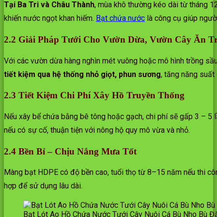
Tại Ba Tri và Châu Thành
, mùa khô thường kéo dài từ tháng 
khiến nước ngọt khan hiếm.
Bạt chứa nước
là công cụ giúp ngườ
2.2 Giải Pháp Tưới Cho Vườn Dừa, Vườn Cây Ăn Tr
Với các vườn dừa hàng nghìn mét vuông hoặc mô hình trồng sầu 
tiết kiệm qua hệ thống nhỏ giọt, phun sương
, tăng năng suất
2.3 Tiết Kiệm Chi Phí Xây Hồ Truyền Thống
Nếu xây bể chứa bằng bê tông hoặc gạch, chi phí sẽ gấp 3 – 5 
nếu có sự cố, thuận tiện với nông hộ quy mô vừa và nhỏ.
2.4 Bền Bỉ – Chịu Nắng Mưa Tốt
Màng bạt HDPE có độ bền cao, tuổi thọ từ 8–15 năm nếu thi công
hợp để sử dụng lâu dài.
Bạt Lót Ao Hồ Chứa Nước Tưới Cây Nuôi Cá Bù Nho Bù Đ