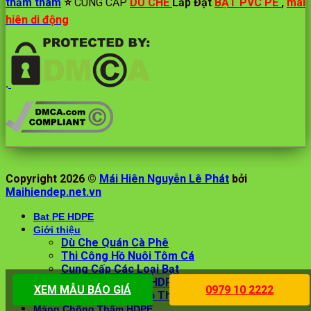
thấm tham
⭐️
CUNG CẤP
DÙ CHE
Lắp Đặt
BẠT PVC PE
,
mái
hiên di động
.
Copyright 2026 ©
Mái Hiên Nguyễn Lê Phát
bởi
Maihiendep.net.vn
Bạt PE HDPE
Giới thiệu
Dù Che Quán Cà Phê
Thi Công Hồ Nuôi Tôm Cá
Cung Cấp Các Loại Bạt
Bán Bạt Nhựa PE HDPE
XEM MẪU BÁO GIÁ
0979 10 2222
Bán Bạt Lót Ao Hồ Thủy Sản
Màng Chống Thấm HDPE