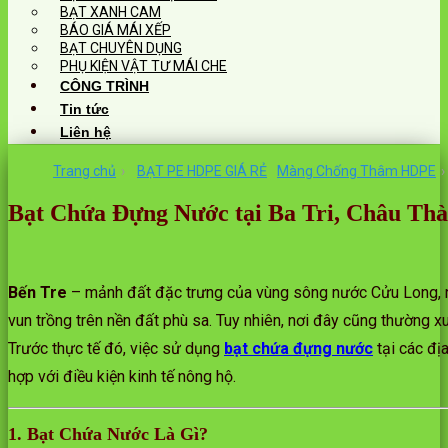
BẠT XANH CAM
BÁO GIÁ MÁI XẾP
BẠT CHUYÊN DỤNG
PHỤ KIỆN VẬT TƯ MÁI CHE
CÔNG TRÌNH
Tin tức
Liên hệ
Trang chủ
›
BẠT PE HDPE GIÁ RẺ
Màng Chống Thâm HDPE
›
Bạt Chứa Đựng Nước tại Ba Tri, Châu Thà
Bến Tre
– mảnh đất đặc trưng của vùng sông nước Cửu Long, n
vun trồng trên nền đất phù sa. Tuy nhiên, nơi đây cũng thường 
Trước thực tế đó, việc sử dụng
bạt chứa đựng nước
tại các đ
hợp với điều kiện kinh tế nông hộ.
1. Bạt Chứa Nước Là Gì?