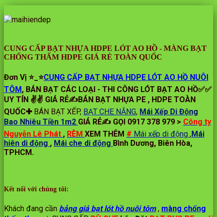
CUNG CẤP BẠT NHỰA HDPE LÓT AO HỒ - MÀNG BẠT
CHỐNG THẤM HDPE GIÁ RẺ TOÀN QUỐC
Đơn Vị ⭐️_⭐
CUNG CẤP BẠT NHỰA HDPE LÓT AO HỒ NUÔI
TÔM
, BÁN BẠT CÁC LOẠI - THI CÔNG LÓT BẠT AO HỒ✅✅
UY TÍN ✌✌ GIÁ RẺ✍BÁN BẠT NHỰA PE , HDPE TOÀN
QUỐC✚
BÁN BẠT XẾP,
BẠT CHE NẮNG
,
Mái Xếp Di Động
Bao Nhiêu Tiền 1m2
GIÁ RẺ✍ GỌI 0917 378 979 >
Công ty
Nguyễn Lê Phát
,
RÈM
XEM THÊM
#
Mái xếp di động
,
Mái
hiên di động
,
Mái che di động
Bình Dương, Biên Hòa,
TPHCM.
Kết nối với chúng tôi:
Khách đang cần
bảng giá bạt lót hồ nuôi tôm
,
màng chống