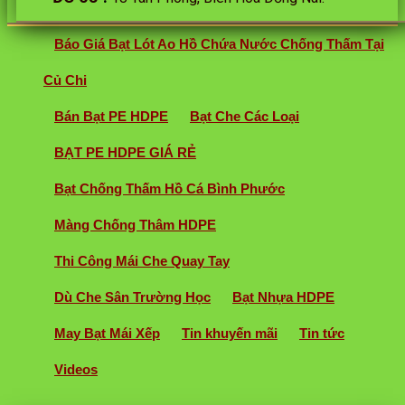
Báo Giá Bạt Lót Ao Hồ Chứa Nước Chống Thấm Tại
Củ Chi
Bán Bạt PE HDPE
Bạt Che Các Loại
BẠT PE HDPE GIÁ RẺ
Bạt Chống Thấm Hồ Cá Bình Phước
Màng Chống Thâm HDPE
Thi Công Mái Che Quay Tay
Dù Che Sân Trường Học
Bạt Nhựa HDPE
May Bạt Mái Xếp
Tin khuyến mãi
Tin tức
Videos