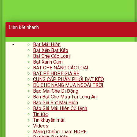
Liên kết nhanh
Bạt Mái Hiên
Bạt Xếp Bạt Kéo
Bạt Che Các Loại
Bạt Xanh Cam
BẠT CHE NẮNG CÁC LOẠI
BẠT PE HDPE GIÁ RẺ
CUNG CẤP PHÂN PHỐI BẠT KÉO
DÙ CHE NẮNG MƯA NGOÀI TRỜI
Bạc Mái Che Di Động
Bán Bạt Che Mưa Tại Long An
Báo Giá Bạt Mái Hiên
Báo Giá Mái Hiên Cố Định
Tin tức
Tin khuyến mãi
Videos
Màng Chống Thâm HDPE