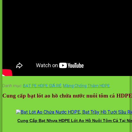
Danh mục:
BẠT PE HDPE GIÁ RẺ
,
Màng Chống Thâm HDPE
.
Cung cấp bạt lót ao hồ chứa nước nuôi tôm cá HDP
Cung Cấp Bạt Nhựa HDPE Lót Ao Hồ Nuôi Tôm Cá Tại Ni