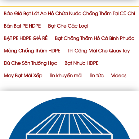
Báo Giá Bạt Lót Ao Hồ Chứa Nước Chống Thấm Tại Củ Chi
Bán Bạt PE HDPE
Bạt Che Các Loại
BẠT PE HDPE GIÁ RẺ
Bạt Chống Thấm Hồ Cá Bình Phước
Màng Chống Thâm HDPE
Thi Công Mái Che Quay Tay
Dù Che Sân Trường Học
Bạt Nhựa HDPE
May Bạt Mái Xếp
Tin khuyến mãi
Tin tức
Videos