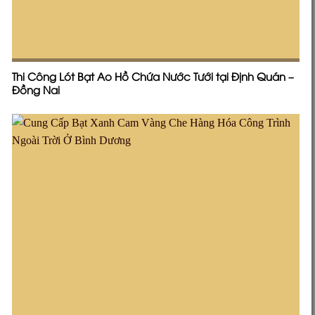
Thi Công Lót Bạt Ao Hồ Chứa Nước Tưới tại Định Quán –
Đồng Nai