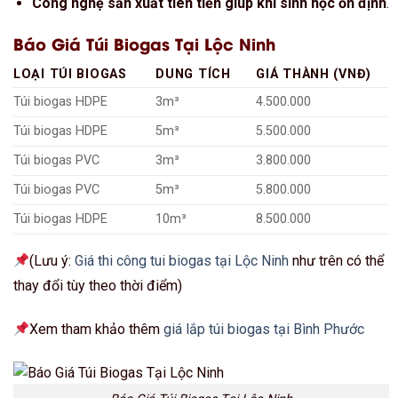
Công nghệ sản xuất tiên tiến giúp khí sinh học ổn định
.
Báo Giá Túi Biogas Tại Lộc Ninh
LOẠI TÚI BIOGAS
DUNG TÍCH
GIÁ THÀNH (VNĐ)
Túi biogas HDPE
3m³
4.500.000
Túi biogas HDPE
5m³
5.500.000
Túi biogas PVC
3m³
3.800.000
Túi biogas PVC
5m³
5.800.000
Túi biogas HDPE
10m³
8.500.000
(Lưu ý:
Giá thi công tui biogas tại Lộc Ninh
như trên có thể
thay đổi tùy theo thời điểm)
Xem tham khảo thêm
giá lắp túi biogas tại Bình Phước