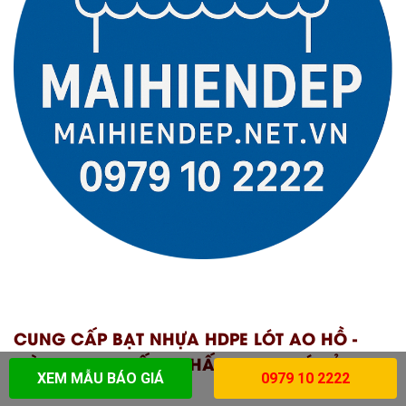
CUNG CẤP BẠT NHỰA HDPE LÓT AO HỒ -
MÀNG BẠT CHỐNG THẤM HDPE GIÁ RẺ
XEM MẪU BÁO GIÁ
0979 10 2222
TOÀN QUỐC