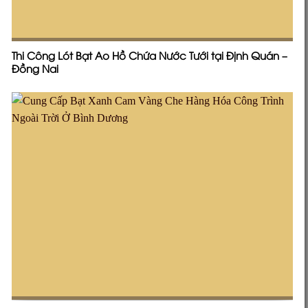
Thi Công Lót Bạt Ao Hồ Chứa Nước Tưới tại Định Quán –
Đồng Nai