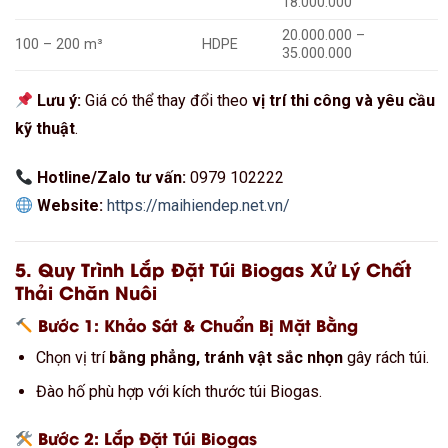
18.000.000
20.000.000 –
100 – 200 m³
HDPE
35.000.000
Lưu ý:
Giá có thể thay đổi theo
vị trí thi công và yêu cầu
kỹ thuật
.
Hotline/Zalo tư vấn:
0979 102222
Website:
https://maihiendep.net.vn/
5. Quy Trình Lắp Đặt Túi Biogas Xử Lý Chất
Thải Chăn Nuôi
Bước 1: Khảo Sát & Chuẩn Bị Mặt Bằng
Chọn vị trí
bằng phẳng, tránh vật sắc nhọn
gây rách túi.
Đào hố phù hợp với kích thước túi Biogas.
Bước 2: Lắp Đặt Túi Biogas