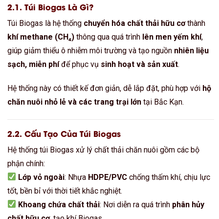
2.1. Túi Biogas Là Gì?
Túi Biogas là hệ thống
chuyển hóa chất thải hữu cơ
thành
khí methane (CH₄)
thông qua quá trình
lên men yếm khí
,
giúp giảm thiểu ô nhiễm môi trường và tạo nguồn
nhiên liệu
sạch, miễn phí
để phục vụ
sinh hoạt và sản xuất
.
Hệ thống này có thiết kế đơn giản, dễ lắp đặt, phù hợp với
hộ
chăn nuôi nhỏ lẻ và các trang trại lớn
tại Bắc Kạn.
2.2. Cấu Tạo Của Túi Biogas
Hệ thống túi Biogas xử lý chất thải chăn nuôi gồm các bộ
phận chính:
Lớp vỏ ngoài
: Nhựa
HDPE/PVC
chống thấm khí, chịu lực
tốt, bền bỉ với thời tiết khắc nghiệt.
Khoang chứa chất thải
: Nơi diễn ra quá trình
phân hủy
chất hữu cơ
, tạo khí Biogas.