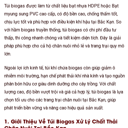
Túi biogas được làm từ chất liệu bạt nhựa HDPE hoặc Bạt
myung sung PVC cao cấp, có độ bền cao, chống thấm tốt,
chịu lực tốt và phù hợp với điều kiện khí hậu tại Bắc Kạn. So
với hầm biogas truyền thống, túi biogas có chi phí đầu tư
thấp, thi công nhanh chóng và tiết kiệm diện tích. Đây là giải
pháp phù hợp cho cả hộ chăn nuôi nhỏ lẻ và trang trại quy mô
lớn.
Ngoài lợi ích kinh tế, túi khí chứa biogas còn giúp giảm ô
nhiễm môi trường, hạn chế phát thải khí nhà kính và tạo nguồn
phân bón hữu cơ giàu dinh dưỡng cho cây trồng. Với chất
lượng cao, độ bền vượt trội và giá cả hợp lý, túi biogas là lựa
chọn tối ưu cho các trang trại chăn nuôi tại Bắc Kạn, giúp
phát triển bền vững và nâng cao hiệu quả sản xuất.
1. Giới Thiệu Về Túi Biogas Xử Lý Chất Thải
Chăn Nuôi Tại Bắc Kạn