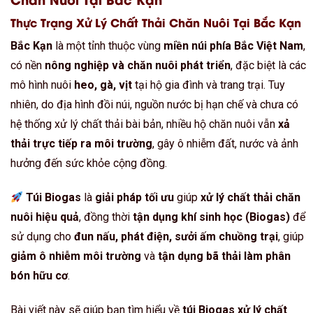
Thực Trạng Xử Lý Chất Thải Chăn Nuôi Tại Bắc Kạn
Bắc Kạn
là một tỉnh thuộc vùng
miền núi phía Bắc Việt Nam
,
có nền
nông nghiệp và chăn nuôi phát triển
, đặc biệt là các
mô hình nuôi
heo, gà, vịt
tại hộ gia đình và trang trại. Tuy
nhiên, do địa hình đồi núi, nguồn nước bị hạn chế và chưa có
hệ thống xử lý chất thải bài bản, nhiều hộ chăn nuôi vẫn
xả
thải trực tiếp ra môi trường
, gây ô nhiễm đất, nước và ảnh
hưởng đến sức khỏe cộng đồng.
Túi Biogas
là
giải pháp tối ưu
giúp
xử lý chất thải chăn
nuôi hiệu quả
, đồng thời
tận dụng khí sinh học (Biogas)
để
sử dụng cho
đun nấu, phát điện, sưởi ấm chuồng trại
, giúp
giảm ô nhiễm môi trường
và
tận dụng bã thải làm phân
bón hữu cơ
.
Bài viết này sẽ giúp bạn tìm hiểu về
túi Biogas xử lý chất