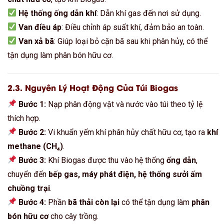
Hệ thống ống dẫn khí
: Dẫn khí gas đến nơi sử dụng.
Van điều áp
: Điều chỉnh áp suất khí, đảm bảo an toàn.
Van xả bã
: Giúp loại bỏ cặn bã sau khi phân hủy, có thể
tận dụng làm phân bón hữu cơ.
2.3. Nguyên Lý Hoạt Động Của Túi Biogas
Bước 1:
Nạp phân động vật và nước vào túi theo tỷ lệ
thích hợp.
Bước 2:
Vi khuẩn yếm khí phân hủy chất hữu cơ, tạo ra
khí
methane (CH₄)
.
Bước 3:
Khí Biogas được thu vào hệ thống
ống dẫn
,
chuyển đến
bếp gas, máy phát điện, hệ thống sưởi ấm
chuồng trại
.
Bước 4:
Phần
bã thải còn lại
có thể tận dụng làm
phân
bón hữu cơ
cho cây trồng.