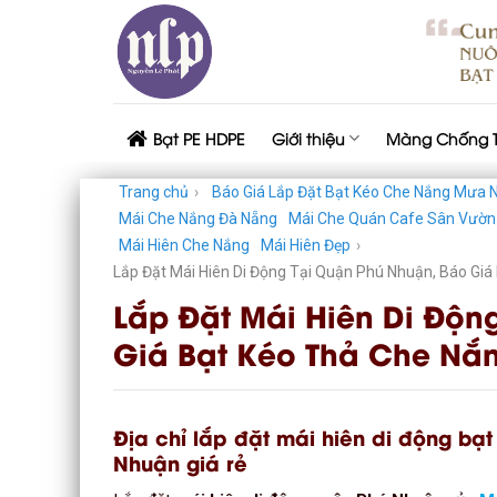
Skip
to
content
Bạt PE HDPE
Giới thiệu
Màng Chống 
Trang chủ
›
Báo Giá Lắp Đặt Bạt Kéo Che Nắng Mưa N
Mái Che Nắng Đà Nẵng
Mái Che Quán Cafe Sân Vườn
Mái Hiên Che Nắng
Mái Hiên Đẹp
›
Lắp Đặt Mái Hiên Di Động Tại Quận Phú Nhuận, Báo Gi
Lắp Đặt Mái Hiên Di Độn
Giá Bạt Kéo Thả Che Nắ
Địa chỉ lắp đặt mái hiên di động bạt
Nhuận giá rẻ