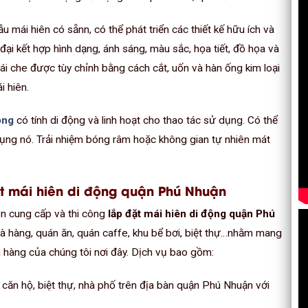
u mái hiên có sẵnn, có thể phát triển các thiết kế hữu ích và
ại kết hợp hình dạng, ánh sáng, màu sắc, họa tiết, đồ họa và
ái che được tùy chỉnh bằng cách cắt, uốn và hàn ống kim loại
i hiên.
ộng
có tính di động và linh hoạt cho thao tác sử dụng. Có thể
dụng nó. Trải nhiệm bóng râm hoặc không gian tự nhiên mát
t mái hiên di động quận Phú Nhuận
ên cung cấp và thi công
lắp đặt mái hiên di động quận Phú
hà hàng, quán ăn, quán caffe, khu bể bơi, biệt thự…nhằm mang
 hàng của chúng tôi nơi đây. Dịch vụ bao gồm:
 căn hộ, biệt thự, nhà phố trên địa bàn quận Phú Nhuận với