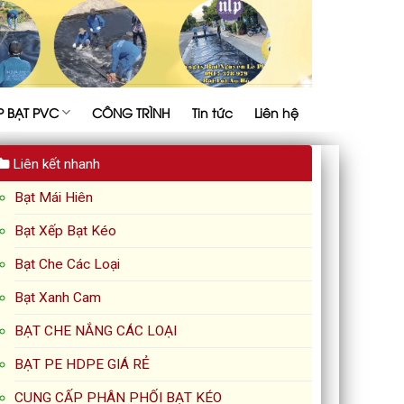
P BẠT PVC
CÔNG TRÌNH
Tin tức
Liên hệ
Liên kết nhanh
Bạt Mái Hiên
Bạt Xếp Bạt Kéo
Bạt Che Các Loại
Bạt Xanh Cam
BẠT CHE NẮNG CÁC LOẠI
BẠT PE HDPE GIÁ RẺ
CUNG CẤP PHÂN PHỐI BẠT KÉO