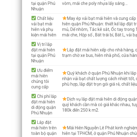
tại quận Phú
vòm, mái che poly nhựa lấy sáng..
.
Nhuận
Chất liệu
May ép vải bạt mái hiên và cung cấp 
vải bạt mái
hiên quận Phú Nhuận: thiết kế lắp đặt t
hiên và phụ
mủ, Dế nhôm, Tắc kê sắt, Ốc tay trong
kiện mái hiên
mái che, Hộp số , Bát trái bí, Bát L, vải
Vị trí lắp
đặt mái hiên
Lắp đặt mái hiên xếp cho nhà hàng, q
tại quận Phú
trạm chờ xe bus, hiên nhà phố, cửa hàn
Nhuận
Ưu điểm
Quý khách ở quận Phú Nhuận khi lắp 
mái hiên
nhận vải bạt chất lượng cách nhiệt tốt,
chúng tôi
phù hợp, lắp đặt trọn gói giá rẻ, chất li
cung cấp
Chi phí lắp
Dịch vụ lắp đặt mái hiên di động quận
đặt mái hiên
quý khách cần mà có giá khác nhau, tu
di động quận
180k đến 250 k m2.
Phú Nhuận
Lắp đặt
mái hiên trên
Mái Hiên Nguyễn Lê Phát kinh nghiệm
toàn bộ quận
hiên tại TPHCM, ở quận Phú Nhuận chúng