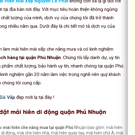
i Hiên Mái Xếp Nguyễn Lê Phát
không còn xa lạ gì đối với
i tại địa bàn nơi đây. Với mục tiêu hoàn thiện không ngừng
 chất lượng của mình, dịch vụ của chúng tôi đã trở thành
g nhiều năm qua. Dưới đây là chi tiết mô tả dịch vụ của
ên làm mái hiên mái xếp che nắng mưa và có kinh nghiệm
ách hàng tại quận Phú Nhuận
. Chúng tôi lấy danh dự, uy tín
 phẩm chất lượng, bảo hành uy tín, nhanh chóng tại quận Phú
 kinh nghiệm gần 20 năm làm việc trong nghề nên quý khách
 chúng tôi cung cấp.
 Gò Vấp
đẹp mới lạ tại đây !
 đặt mái hiên di động quận Phú Nhuận
ại
mái hiên che nắng mưa tại quận Phú
Nhuận bao gồm: mái hiên
n di động, mái che hiên nhà, mái hiên quay tay, mái hiên chữ A, mái