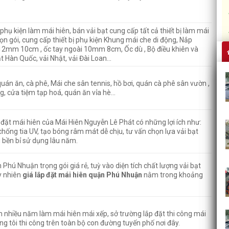
phụ kiện làm mái hiên, bán vải bạt cung cấp tất cả thiết bị làm mái
rọn gói, cung cấp thiết bị phụ kiện Khung mái che di động, Nắp
 12mm 10cm , ốc tay ngoài 10mm 8cm, Ốc dù , Bộ điều khiên và
 bạt Hàn Quốc, vải Nhật, vải Đài Loan…
uán ăn, cà phê, Mái che sân tennis, hồ bơi, quán cà phê sân vườn ,
g, cửa tiệm tạp hoá, quán ăn vỉa hè…
đặt mái hiên của Mái Hiên Nguyễn Lê Phát có những lợi ích như:
 chống tia UV, tạo bóng râm mát dễ chịu, tư vấn chọn lựa vải bạt
ệu bền bỉ sử dụng lâu năm.
 Phú Nhuận trọng gói giá rẻ, tuỳ vào diện tích chất lượng vải bạt
y nhiên
giá lắp đặt mái hiên quận Phú Nhuận
nằm trong khoảng
 nhiều năm làm mái hiên mái xếp, sở trường lắp đặt thi công mái
 tôi thi công trên toàn bộ con đường tuyến phố nơi đây.