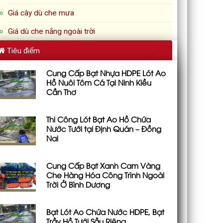
Giá cây dù che mưa
Giá dù che nắng ngoài trời
Tiêu điểm
Cung Cấp Bạt Nhựa HDPE Lót Ao
Hồ Nuôi Tôm Cá Tại Ninh Kiều
Cần Thơ
Thi Công Lót Bạt Ao Hồ Chứa
Nước Tưới tại Định Quán – Đồng
Nai
Cung Cấp Bạt Xanh Cam Vàng
Che Hàng Hóa Công Trình Ngoài
Trời Ở Bình Dương
Bạt Lót Ao Chứa Nước HDPE, Bạt
Trầy Hồ Tưới Sầu Riêng