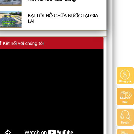
BẠT LÓT HỒ CHỨA NƯỚC TẠI GIA
LAI
Kết nối với chúng tôi
Bảng giá
Khuyến
mãi
Tư vấn