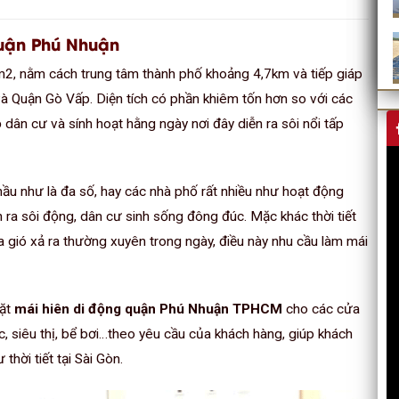
quận Phú Nhuận
2, nằm cách trung tâm thành phố khoảng 4,7km và tiếp giáp
và Quận Gò Vấp. Diện tích có phần khiêm tốn hơn so với các
dân cư và sính hoạt hằng ngày nơi đây diễn ra sôi nổi tấp
hầu như là đa số, hay các nhà phố rất nhiều như hoạt động
ra sôi động, dân cư sinh sống đông đúc. Mặc khác thời tiết
ó xả ra thường xuyên trong ngày, điều này nhu cầu làm mái
đặt
mái hiên di động quận Phú Nhuận TPHCM
cho các cửa
c, siêu thị, bể bơi…theo yêu cầu của khách hàng, giúp khách
hời tiết tại Sài Gòn.