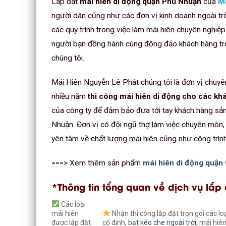
Lắp đặt
mái hiên di động quận Phú Nhuận
của
Má
người dân cũng như các đơn vị kinh doanh ngoài trờ
các quy trình trong việc làm mái hiên chuyên nghiệp
người bạn đồng hành cùng đông đảo khách hàng tron
chúng tôi.
Mái Hiên Nguyễn Lê Phát chúng tôi là đơn vị chuy
nhiều năm
thi công mái hiên di động cho các kh
của công ty để đảm bảo đưa tới tay khách hàng sản
Nhuận. Đơn vị có đội ngũ thợ làm việc chuyên môn,
yên tâm về chất lượng mái hiên cũng như công trình
===> Xem thêm sản phẩm
mái hiên di động quận
*Thông tin tổng quan về dịch vụ lắp
Các loại
mái hiên
Nhận thi công lắp đặt trọn gói các lo
được lắp đặt
cố định,
bạt kéo che ngoài trời
, mái hiê