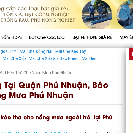
Thấm HDPE
Bạt Che Các Loại
BẠT PE HDPE GIÁ RẺ
MAY É
goài Trời
Mái Che Đồng Nai
Mái Che Kéo Tay
Mái Che Xếp
Mái Che Xếp Giá Bao Nhiêu
Mái Hiên
á Bạt Kéo Thả Che Nắng Mưa Phú Nhuận
g Tại Quận Phú Nhuận, Báo
ng Mưa Phú Nhuận
 kéo thả che nắng mưa ngoài trời tại Phú