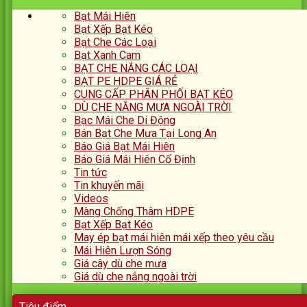
Bạt Mái Hiên
Bạt Xếp Bạt Kéo
Bạt Che Các Loại
Bạt Xanh Cam
BẠT CHE NẮNG CÁC LOẠI
BẠT PE HDPE GIÁ RẺ
CUNG CẤP PHÂN PHỐI BẠT KÉO
DÙ CHE NẮNG MƯA NGOÀI TRỜI
Bạc Mái Che Di Động
Bán Bạt Che Mưa Tại Long An
Báo Giá Bạt Mái Hiên
Báo Giá Mái Hiên Cố Định
Tin tức
Tin khuyến mãi
Videos
Màng Chống Thâm HDPE
Bạt Xếp Bạt Kéo
May ép bạt mái hiên mái xếp theo yêu cầu
Mái Hiên Lượn Sóng
Giá cây dù che mưa
Giá dù che nắng ngoài trời
Tiêu điểm