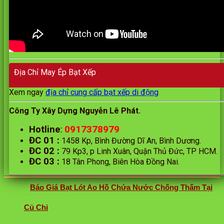
Địa Chỉ May Ép Bạt Xếp
Xem ngay
địa chỉ cung cấp bạt xếp di động
Công Ty Xây Dựng Nguyễn Lê Phát.
0917378979
Hotline
:
ĐC 01
:
1458 Kp, Bình Đường Dĩ An, Bình Dương.
ĐC 02
:
79 Kp3, p Linh Xuân, Quận Thủ Đức, TP HCM.
ĐC 03
:
18 Tân Phong, Biên Hòa Đồng Nai.
Báo Giá Bạt Lót Ao Hồ Chứa Nước Chống Thấm Tại
Củ Chi