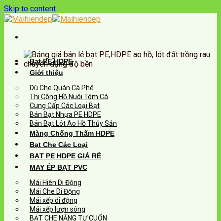
Skip to content
Bạt PE HDPE
Giới thiệu
Dù Che Quán Cà Phê
Thi Công Hồ Nuôi Tôm Cá
Cung Cấp Các Loại Bạt
Bán Bạt Nhựa PE HDPE
Bán Bạt Lót Ao Hồ Thủy Sản
Màng Chống Thấm HDPE
Bạt Che Các Loại
BẠT PE HDPE GIÁ RẺ
MAY ÉP BẠT PVC
Mái Hiên Di Động
Mái Che Di Động
Mái xếp di động
Mái xếp lượn sóng
BẠT CHE NẮNG TỰ CUỐN