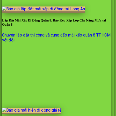
Lắp Đặt Mái Xếp Di Động Quận 8, Báo Kéo Xếp Lớp Che Nắng Mưa tại
Quận 8
Chuyên lắp đặt thi công và cung cấp mái xếp quận 8 TPHCM
với đội