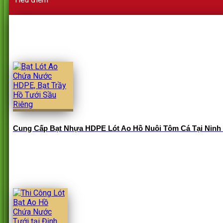
Cung Cấp Bạt Nhựa HDPE Lót Ao Hồ Nuôi Tôm Cá Tại Ninh