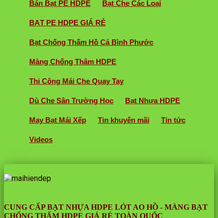
Bán Bạt PE HDPE
Bạt Che Các Loại
BẠT PE HDPE GIÁ RẺ
Bạt Chống Thấm Hồ Cá Bình Phước
Màng Chống Thâm HDPE
Thi Công Mái Che Quay Tay
Dù Che Sân Trường Học
Bạt Nhựa HDPE
May Bạt Mái Xếp
Tin khuyến mãi
Tin tức
Videos
CUNG CẤP BẠT NHỰA HDPE LÓT AO HỒ - MÀNG BẠT
CHỐNG THẤM HDPE GIÁ RẺ TOÀN QUỐC