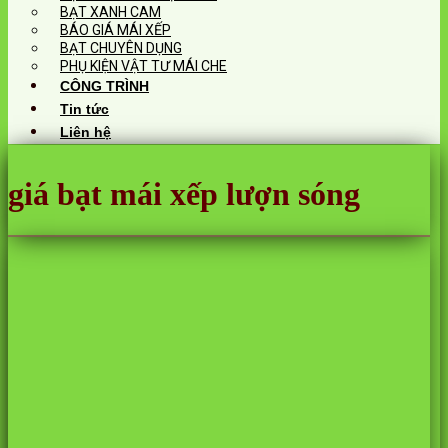
BẠT XANH CAM
BÁO GIÁ MÁI XẾP
BẠT CHUYÊN DỤNG
PHỤ KIỆN VẬT TƯ MÁI CHE
CÔNG TRÌNH
Tin tức
Liên hệ
giá bạt mái xếp lượn sóng