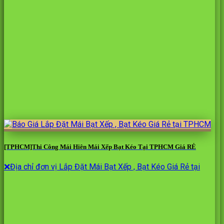
[TPHCM]Thi Công Mái Hiên Mái Xếp Bạt Kéo Tại TPHCM Giá RẺ
❌Địa chỉ đơn vị Lắp Đặt Mái Bạt Xếp , Bạt Kéo Giá Rẻ tại