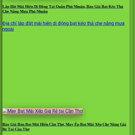
Lắp Đặt Mái Hiên Di Động Tại Quận Phú Nhuận, Báo Giá Bạt Kéo Thả
Che Nắng Mưa Phú Nhuận
Địa chỉ lắp đặt mái hiên di động bạt kéo thả che nắng mưa
ngoài
Báo Giá Bán Bạt Mái Hiên Cần Thơ, May Ép Bạt Mái Xếp Che Nắng Giá
Rẻ Tại Cần Thơ