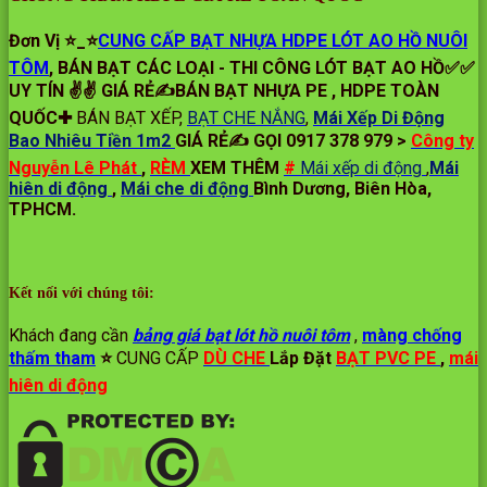
Đơn Vị ⭐️_⭐
CUNG CẤP BẠT NHỰA HDPE LÓT AO HỒ NUÔI
TÔM
, BÁN BẠT CÁC LOẠI - THI CÔNG LÓT BẠT AO HỒ✅✅
UY TÍN ✌✌ GIÁ RẺ✍BÁN BẠT NHỰA PE , HDPE TOÀN
QUỐC✚
BÁN BẠT XẾP,
BẠT CHE NẮNG
,
Mái Xếp Di Động
Bao Nhiêu Tiền 1m2
GIÁ RẺ✍ GỌI 0917 378 979 >
Công ty
Nguyễn Lê Phát
,
RÈM
XEM THÊM
#
Mái xếp di động
,
Mái
hiên di động
,
Mái che di động
Bình Dương, Biên Hòa,
TPHCM.
Kết nối với chúng tôi:
Khách đang cần
bảng giá bạt lót hồ nuôi tôm
,
màng chống
thấm tham
⭐️
CUNG CẤP
DÙ CHE
Lắp Đặt
BẠT PVC PE
,
mái
hiên di động
.