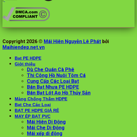
Copyright 2026 ©
Mái Hiên Nguyễn Lê Phát
bởi
Maihiendep.net.vn
Bạt PE HDPE
Giới thiệu
Dù Che Quán Cà Phê
Thi Công Hồ Nuôi Tôm Cá
Cung Cấp Các Loại Bạt
Bán Bạt Nhựa PE HDPE
Bán Bạt Lót Ao Hồ Thủy Sản
Màng Chống Thấm HDPE
Bạt Che Các Loại
BẠT PE HDPE GIÁ RẺ
MAY ÉP BẠT PVC
Mái Hiên Di Động
Mái Che Di Động
Mái xếp di động