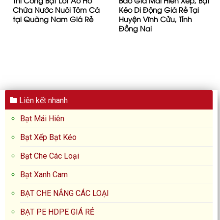
Thi Công Bạt Lót Ao Hồ
Báo Giá Mái Hiên Xếp, Bạt
Chứa Nước Nuôi Tôm Cá
Kéo Di Động Giá Rẻ Tại
tại Quãng Nam Giá Rẻ
Huyện Vĩnh Cửu, Tỉnh
Đồng Nai
Liên kết nhanh
Bạt Mái Hiên
Bạt Xếp Bạt Kéo
Bạt Che Các Loại
Bạt Xanh Cam
BẠT CHE NẮNG CÁC LOẠI
BẠT PE HDPE GIÁ RẺ