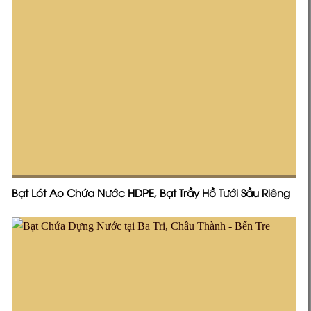
Bạt Lót Ao Chứa Nước HDPE, Bạt Trầy Hồ Tưới Sầu Riêng