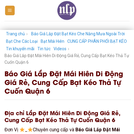
Skip
to
content
Trang chủ
›
Báo Giá Lắp Đặt Bạt Kéo Che Nắng Mưa Ngoài Trời
Bạt Che Các Loại
Bạt Mái Hiên
CUNG CẤP PHÂN PHỐI BẠT KÉO
Tin khuyến mãi
Tin tức
Videos
›
Báo Giá Lắp Đặt Mái Hiên Di Động Giá Rẻ, Cung Cấp Bạt Kéo Thả Tự
Cuốn Quận 6
Báo Giá Lắp Đặt Mái Hiên Di Động
Giá Rẻ, Cung Cấp Bạt Kéo Thả Tự
Cuốn Quận 6
Địa chỉ Lắp Đặt Mái Hiên Di Động Giá Rẻ,
Cung Cấp Bạt Kéo Thả Tự Cuốn Quận 6
Đơn Vị
_
Chuyên cung cấp và
Báo Giá Lắp Đặt Mái