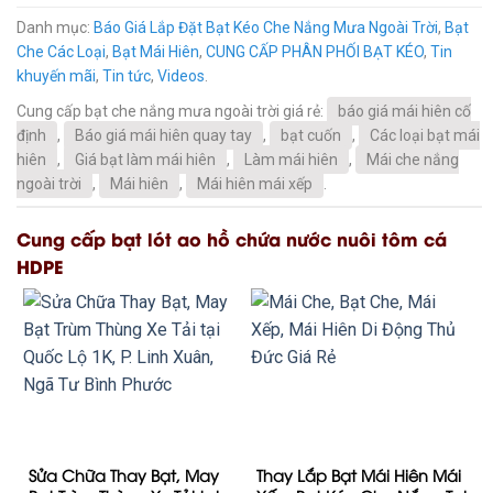
Danh mục:
Báo Giá Lắp Đặt Bạt Kéo Che Nắng Mưa Ngoài Trời
,
Bạt
Che Các Loại
,
Bạt Mái Hiên
,
CUNG CẤP PHÂN PHỐI BẠT KÉO
,
Tin
khuyến mãi
,
Tin tức
,
Videos
.
Cung cấp bạt che nắng mưa ngoài trời giá rẻ:
báo giá mái hiên cố
định
,
Báo giá mái hiên quay tay
,
bạt cuốn
,
Các loại bạt mái
hiên
,
Giá bạt làm mái hiên
,
Làm mái hiên
,
Mái che nắng
ngoài trời
,
Mái hiên
,
Mái hiên mái xếp
.
Cung cấp bạt lót ao hồ chứa nước nuôi tôm cá
HDPE
Sửa Chữa Thay Bạt, May
Thay Lắp Bạt Mái Hiên Mái