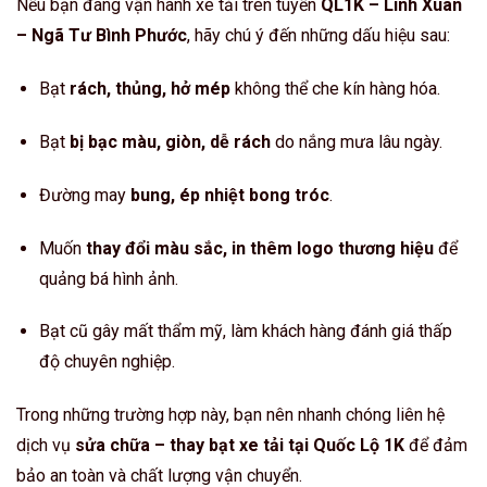
Nếu bạn đang vận hành xe tải trên tuyến
QL1K – Linh Xuân
– Ngã Tư Bình Phước
, hãy chú ý đến những dấu hiệu sau:
Bạt
rách, thủng, hở mép
không thể che kín hàng hóa.
Bạt
bị bạc màu, giòn, dễ rách
do nắng mưa lâu ngày.
Đường may
bung, ép nhiệt bong tróc
.
Muốn
thay đổi màu sắc, in thêm logo thương hiệu
để
quảng bá hình ảnh.
Bạt cũ gây mất thẩm mỹ, làm khách hàng đánh giá thấp
độ chuyên nghiệp.
Trong những trường hợp này, bạn nên nhanh chóng liên hệ
dịch vụ
sửa chữa – thay bạt xe tải tại Quốc Lộ 1K
để đảm
bảo an toàn và chất lượng vận chuyển.