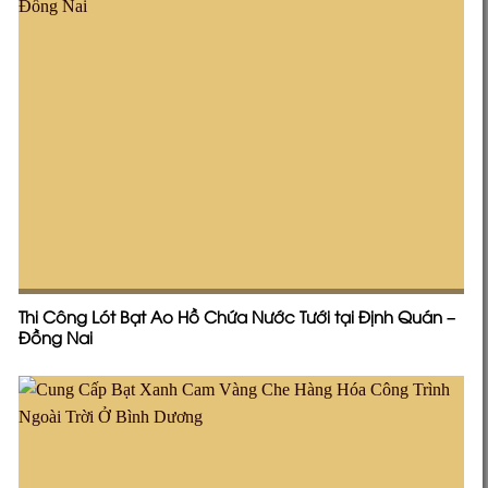
Thi Công Lót Bạt Ao Hồ Chứa Nước Tưới tại Định Quán –
Đồng Nai