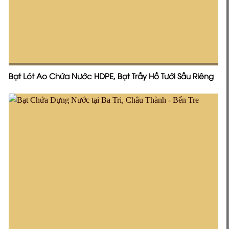
Bạt Lót Ao Chứa Nước HDPE, Bạt Trầy Hồ Tưới Sầu Riêng