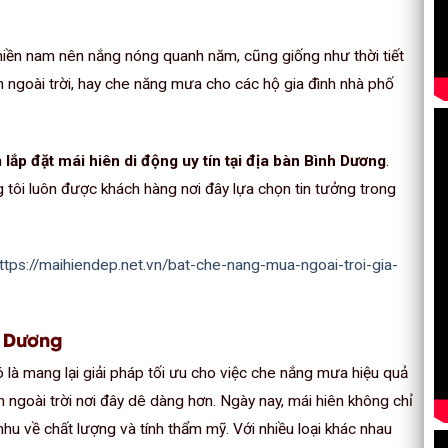
miền nam nên nắng nóng quanh năm, cũng giống như thời tiết
nh ngoài trời, hay che năng mưa cho các hộ gia đình nhà phố
n
lắp đặt mái hiên di động uy tín tại địa bàn Bình Dương
.
g tôi luôn được khách hàng nơi đây lựa chọn tin tưởng trong
ttps://maihiendep.net.vn/bat-che-nang-mua-ngoai-troi-gia-
h Dương
 là mang lại giải pháp tối ưu cho việc che nắng mưa hiệu quả
 ngoài trời nơi đây dê dàng hơn. Ngày nay, mái hiên không chỉ
 về chất lượng và tính thẩm mỹ. Với nhiều loại khác nhau