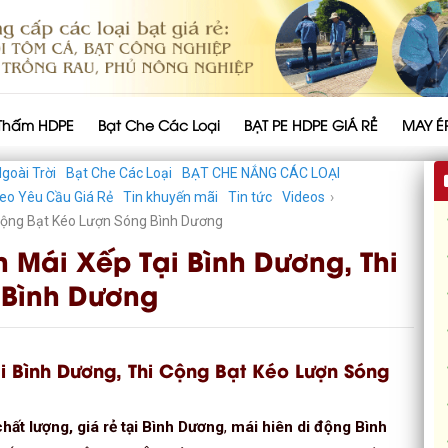
Thấm HDPE
Bạt Che Các Loại
BẠT PE HDPE GIÁ RẺ
MAY É
goài Trời
Bạt Che Các Loại
BẠT CHE NẮNG CÁC LOẠI
eo Yêu Cầu Giá Rẻ
Tin khuyến mãi
Tin tức
Videos
›
 Cộng Bạt Kéo Lượn Sóng Bình Dương
 Mái Xếp Tại Bình Dương, Thi
 Bình Dương
i Bình Dương, Thi Cộng Bạt Kéo Lượn Sóng
hất lượng, giá rẻ tại Bình Dương
,
mái hiên di động Bình