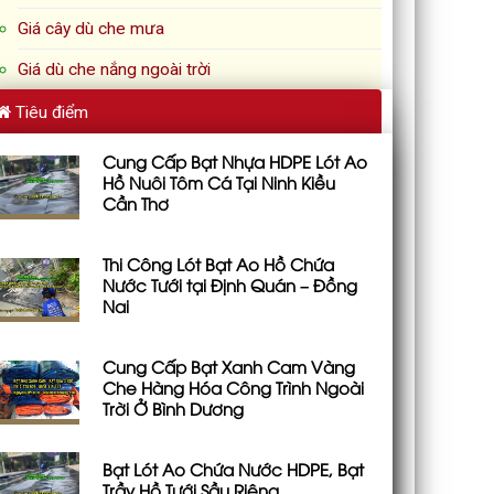
Giá cây dù che mưa
Giá dù che nắng ngoài trời
Tiêu điểm
Cung Cấp Bạt Nhựa HDPE Lót Ao
Hồ Nuôi Tôm Cá Tại Ninh Kiều
Cần Thơ
Thi Công Lót Bạt Ao Hồ Chứa
Nước Tưới tại Định Quán – Đồng
Nai
Cung Cấp Bạt Xanh Cam Vàng
Che Hàng Hóa Công Trình Ngoài
Trời Ở Bình Dương
Bạt Lót Ao Chứa Nước HDPE, Bạt
Trầy Hồ Tưới Sầu Riêng