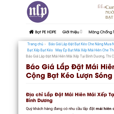
Skip
to
content
Bạt PE HDPE
Giới thiệu
Màng Chống 
Trang chủ
›
Báo Giá Lắp Đặt Bạt Kéo Che Nắng Mưa N
Bạt Xếp Bạt Kéo
May Ép Bạt Mái Xếp Mái Hiên Che Th
Báo Giá Lắp Đặt Mái Hiên Mái Xếp Tại Bình Dương, Thi
Báo Giá Lắp Đặt Mái Hiên
Cộng Bạt Kéo Lượn Sóng
Địa chỉ Lắp Đặt Mái Hiên Mái Xếp Tạ
Bình Dương
Quý khách hàng đang có nhu cầu lắp đặt
mái hiên c