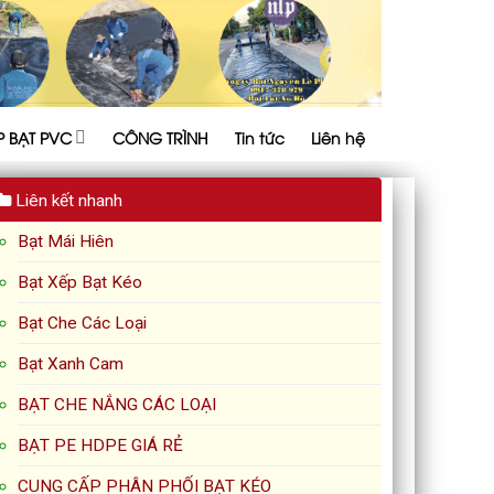
P BẠT PVC
CÔNG TRÌNH
Tin tức
Liên hệ
Liên kết nhanh
Bạt Mái Hiên
Bạt Xếp Bạt Kéo
Bạt Che Các Loại
Bạt Xanh Cam
BẠT CHE NẮNG CÁC LOẠI
BẠT PE HDPE GIÁ RẺ
CUNG CẤP PHÂN PHỐI BẠT KÉO