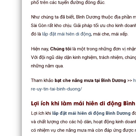
phố trên các tuyến đường đông đúc.
Như chúng ta đã biết, Bình Dương thuộc địa phần 
Sài Gòn rất kho chịu. Giải pháp tối ưu cho kinh doa
đó là
lắp đặt mái hiên di động
, mái che, mái xếp.
Hiện nay,
Chúng tôi
là một trong những đơn vị nhậ
Với đội ngũ dày dặn kinh nghiệm, trách nhiệm, chún
những năm qua.
Tham khảo
bạt che nắng mưa tại Bình Dương
>>
h
re-uy-tin-tai-binh-duong/
Lợi ích khi làm mái hiên di động Bìn
Lợi ích khi
lắp đặt mái hiên di động Bình Dương
đó
và chất lượng cho các hộ dân, hoạt động kinh doanh
có nhiệm vụ che nắng mưa mà còn đáp ứng được nhu