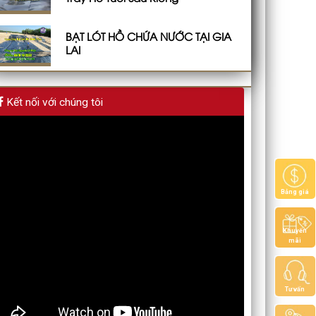
BẠT LÓT HỒ CHỨA NƯỚC TẠI GIA
LAI
Kết nối với chúng tôi
Bảng giá
Khuyến
mãi
Tư vấn