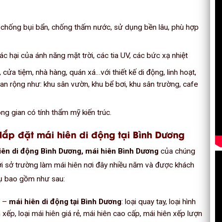
chống bụi bẩn, chống thấm nước, sử dụng bền lâu, phù hợp
c hại của ánh năng mặt trời, các tia UV, các bức xạ nhiệt
 cửa tiệm, nhà hàng, quán xá…với thiết kế di động, linh hoạt,
n rộng như: khu sân vườn, khu bể bơi, khu sân trường, cafe
ng gian có tính thẩm mỹ kiến trúc.
lắp đặt mái hiên di động tại Bình Dương
hiên di động Bình Dương, mái hiên Bình Dương
của chúng
với sở trường làm mái hiên nơi đây nhiều năm và được khách
vụ bao gồm như sau:
n
–
mái hiên di động tại Bình Dương
: loại quay tay, loại hình
n xếp, loại mái hiên giá rẻ, mái hiên cao cấp, mái hiên xếp lượn