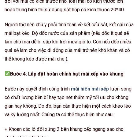
đối với mái có kích thước nhỏ, loại mái có kích thước lớn
hoặc trung bình thì sử dụng sắt hộp có kích thước 20*40.
Người thợ nên chú ý phải tính toán về kết cấu sắt, kết cấu của
mái bạt kéo. Độ dốc nước của sản phẩm (nếu dốc ít quá sẽ
làm cho mái dễ bị sập khi trời mưa gió to. Còn nếu dốc nhiều
quá sẽ làm cho việc di động của mái trở nên khó khăn và có
thể không kéo được mái che ).
Bước 4: Lắp đặt hoàn chỉnh bạt mái xếp vào khung
Bước này quyết định công trình
mái hiên mái xếp
lượn sóng
có chất lượng bền bỉ hay tạo nét thẩm mỹ tối ưu cho không
gian hay không. Do đó, bạn cần thực hiện một cách khéo léo
và kỹ lưỡng nhất. Chúng ta có thể thực hiện như sau:
+ Khoan các lỗ đối xứng 2 bên khung xếp ngang sao cho