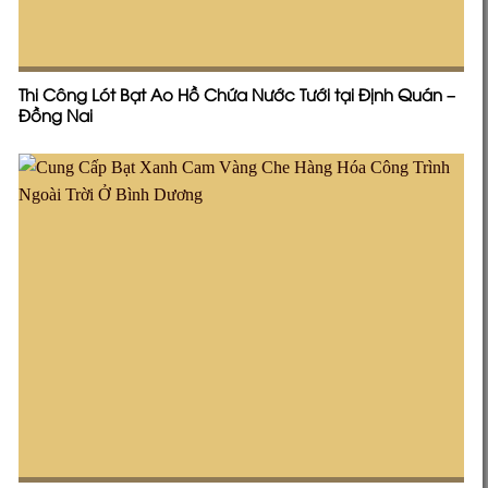
Thi Công Lót Bạt Ao Hồ Chứa Nước Tưới tại Định Quán –
Đồng Nai