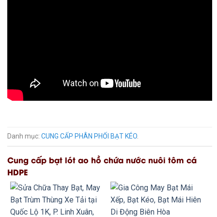
Danh mục:
CUNG CẤP PHÂN PHỐI BẠT KÉO
.
Cung cấp bạt lót ao hồ chứa nước nuôi tôm cá
HDPE