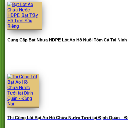
Cung Cấp Bạt Nhựa HDPE Lót Ao Hồ Nuôi Tôm Cá Tại Ninh
Thi Công Lót Bạt Ao Hồ Chứa Nước Tưới tại Định Quán – Đ