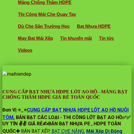
Màng Chống Thâm HDPE
Thi Công Mái Che Quay Tay
Dù Che Sân Trường Học
Bạt Nhựa HDPE
May Bạt Mái Xếp
Tin khuyến mãi
Tin tức
Videos
CUNG CẤP BẠT NHỰA HDPE LÓT AO HỒ - MÀNG BẠT
CHỐNG THẤM HDPE GIÁ RẺ TOÀN QUỐC
Đơn Vị ⭐️_⭐
CUNG CẤP BẠT NHỰA HDPE LÓT AO HỒ NUÔI
TÔM
, BÁN BẠT CÁC LOẠI - THI CÔNG LÓT BẠT AO HỒ✅✅
UY TÍN ✌✌ GIÁ RẺ✍BÁN BẠT NHỰA PE , HDPE TOÀN
QUỐC✚
BÁN BẠT XẾP,
BẠT CHE NẮNG
,
Mái Xếp Di Động