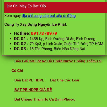
Địa Chỉ May Ép Bạt Xếp
Xem ngay
địa chỉ cung cấp bạt xếp di động
Công Ty Xây Dựng Nguyễn Lê Phát.
0917378979
Hotline
:
ĐC 01
:
1458 Kp, Bình Đường Dĩ An, Bình Dương.
ĐC 02
:
79 Kp3, p Linh Xuân, Quận Thủ Đức, TP HCM.
ĐC 03
:
18 Tân Phong, Biên Hòa Đồng Nai.
Báo Giá Bạt Lót Ao Hồ Chứa Nước Chống Thấm Tại
Củ Chi
Bán Bạt PE HDPE
Bạt Che Các Loại
BẠT PE HDPE GIÁ RẺ
Bạt Chống Thấm Hồ Cá Bình Phước