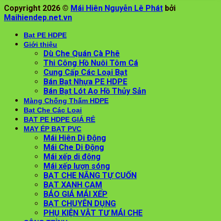
Copyright 2026 ©
Mái Hiên Nguyễn Lê Phát
bởi
Maihiendep.net.vn
Bạt PE HDPE
Giới thiệu
Dù Che Quán Cà Phê
Thi Công Hồ Nuôi Tôm Cá
Cung Cấp Các Loại Bạt
Bán Bạt Nhựa PE HDPE
Bán Bạt Lót Ao Hồ Thủy Sản
Màng Chống Thấm HDPE
Bạt Che Các Loại
BẠT PE HDPE GIÁ RẺ
MAY ÉP BẠT PVC
Mái Hiên Di Động
Mái Che Di Động
Mái xếp di động
Mái xếp lượn sóng
BẠT CHE NẮNG TỰ CUỐN
BẠT XANH CAM
BÁO GIÁ MÁI XẾP
BẠT CHUYÊN DỤNG
PHỤ KIỆN VẬT TƯ MÁI CHE