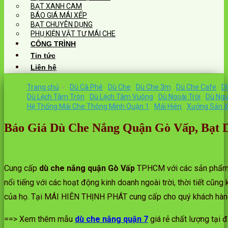
BẠT XANH CAM
BÁO GIÁ MÁI XẾP
BẠT CHUYÊN DỤNG
PHỤ KIỆN VẬT TƯ MÁI CHE
CÔNG TRÌNH
Tin tức
Liên hệ
Trang chủ
›
Dù Cà Phê
Dù Che
Dù Che 3m
Dù Che Cafe
D
Dù Lệch Tâm Tròn
Dù Lệch Tâm Vuông
Dù Ngoài Trời
Dù Ngu
Hệ Thống Mái Che Thông Minh Quận 1
Mái Hiên
Xưởng Sản X
Báo Giá Dù Che Nắng Quận Gò Vấp, Bạt 
Cung cấp
dù che nắng quận Gò Vấp
TPHCM với các sản phẩm dù
nổi tiếng với các hoạt động kinh doanh ngoài trời, thời tiết cũn
của họ. Tại MÁI HIÊN THỊNH PHÁT cung cấp cho quý khách hàn
==> Xem thêm mẫu
dù che nắng quận 7
giá rẻ chất lượng tại đ