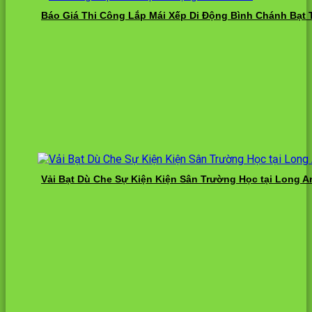
Báo Giá Thi Công Lắp Mái Xếp Di Động Bình Chánh Bạt 
Vải Bạt Dù Che Sự Kiện Kiện Sân Trường Học tại Long A