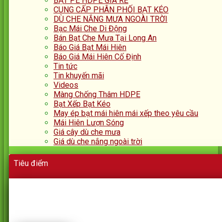
BẠT PE HDPE GIÁ RẺ
CUNG CẤP PHÂN PHỐI BẠT KÉO
DÙ CHE NẮNG MƯA NGOÀI TRỜI
Bạc Mái Che Di Động
Bán Bạt Che Mưa Tại Long An
Báo Giá Bạt Mái Hiên
Báo Giá Mái Hiên Cố Định
Tin tức
Tin khuyến mãi
Videos
Màng Chống Thâm HDPE
Bạt Xếp Bạt Kéo
May ép bạt mái hiên mái xếp theo yêu cầu
Mái Hiên Lượn Sóng
Giá cây dù che mưa
Giá dù che nắng ngoài trời
Tiêu điểm