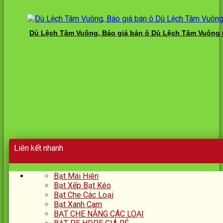
Dù Lệch Tâm Vuông, Báo giá bán ô Dù Lệch Tâm Vuông 
Liên kết nhanh
Bạt Mái Hiên
Bạt Xếp Bạt Kéo
Bạt Che Các Loại
Bạt Xanh Cam
BẠT CHE NẮNG CÁC LOẠI