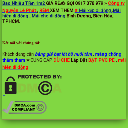
Bao Nhiêu Tiền 1m2
GIÁ RẺ✍ GỌI 0917 378 979 >
Công ty
Nguyễn Lê Phát
,
RÈM
XEM THÊM
#
Mái xếp di động
,
Mái
hiên di động
,
Mái che di động
Bình Dương, Biên Hòa,
TPHCM.
Kết nối với chúng tôi:
Khách đang cần
bảng giá bạt lót hồ nuôi tôm
,
màng chống
thấm tham
⭐️
CUNG CẤP
DÙ CHE
Lắp Đặt
BẠT PVC PE
,
mái
hiên di động
.