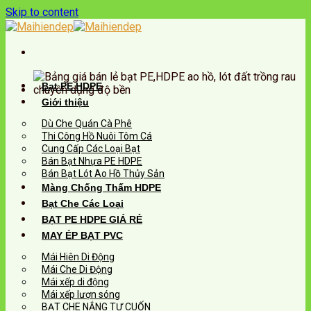
Skip to content
Bạt PE HDPE
Giới thiệu
Dù Che Quán Cà Phê
Thi Công Hồ Nuôi Tôm Cá
Cung Cấp Các Loại Bạt
Bán Bạt Nhựa PE HDPE
Bán Bạt Lót Ao Hồ Thủy Sản
Màng Chống Thấm HDPE
Bạt Che Các Loại
BẠT PE HDPE GIÁ RẺ
MAY ÉP BẠT PVC
Mái Hiên Di Động
Mái Che Di Động
Mái xếp di động
Mái xếp lượn sóng
BẠT CHE NẮNG TỰ CUỐN