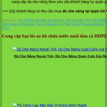
cung cấp dù che nắng theo yêu cầu khách hàng tại quận 
==> Quý khách hàng có nhu cầu mua
dù che nắng tại quận Gò
Danh mục:
Dù Cà Phê
,
Dù Che
,
Dù Che 3m
,
Dù Che Cafe
,
DÙ CHE NẮNG
Tâm Vuông
,
Dù Ngoài Trời
,
Dù Nguyễn Lê Phát
,
Dù NLP Nguyenlephat
,
Ô Dù
.
Cung cấp bạt lót ao hồ chứa nước nuôi tôm cá HDP
Dù Che Nắng Ngoài Trời, Dù Che Nắng Quán Cafe Giá Rẻ