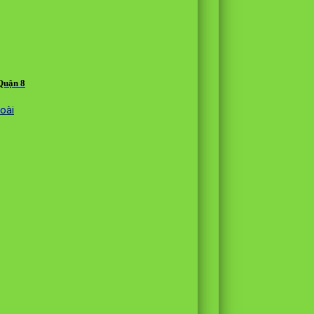
Quận 8
oài