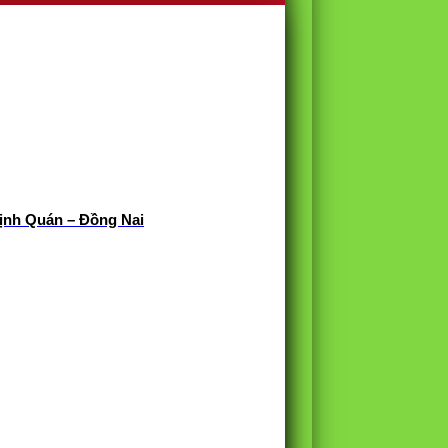
ịnh Quán – Đồng Nai