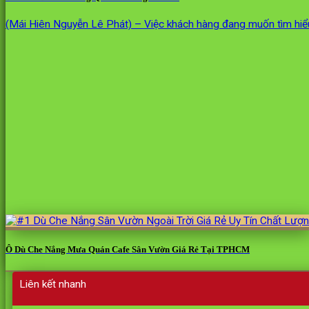
(Mái Hiên Nguyễn Lê Phát) – Việc khách hàng đang muốn tìm hiể
Ô Dù Che Nắng Mưa Quán Cafe Sân Vườn Giá Rẻ Tại TPHCM
Liên kết nhanh