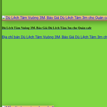
Dù Lệch Tâm Vuông 3M, Báo Giá Dù Lệch Tâm 3m cho Quán cafe
Địa chỉ bán Dù Lệch Tâm Vuông 3M, Báo Giá Dù Lệch Tâm 3m c