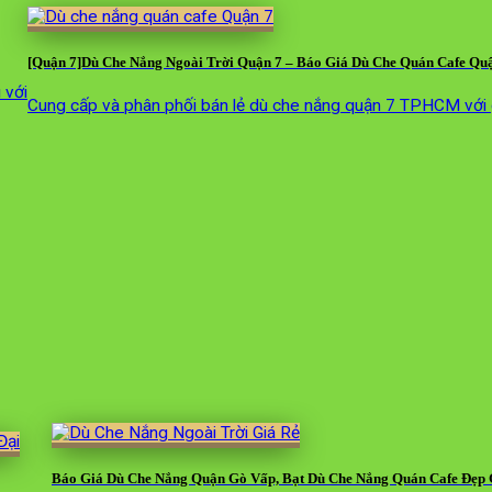
[Quận 7]Dù Che Nắng Ngoài Trời Quận 7 – Báo Giá Dù Che Quán Cafe Quậ
 với
Cung cấp và phân phối bán lẻ dù che nắng quận 7 TPHCM với 
Báo Giá Dù Che Nắng Quận Gò Vấp, Bạt Dù Che Nắng Quán Cafe Đẹp