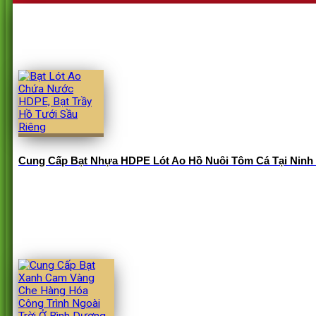
Cung Cấp Bạt Nhựa HDPE Lót Ao Hồ Nuôi Tôm Cá Tại Ninh