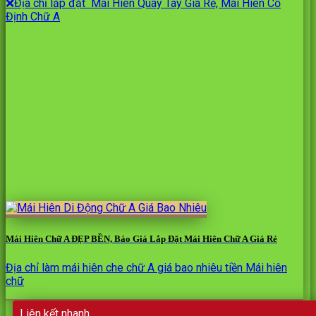
❌Địa chỉ lắp đặt Mái Hiên Quay Tay Giá Rẻ, Mái Hiên Cố
Định Chữ A
Mái Hiên Chữ A ĐẸP BỀN, Báo Giá Lắp Đặt Mái Hiên Chữ A Giá Rẻ
Địa chỉ làm mái hiên che chữ A giá bao nhiêu tiền Mái hiên
chữ
Liên kết nhanh