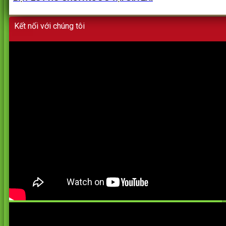
Kết nối với chúng tôi