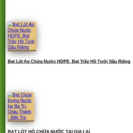
Bạt Lót Ao Chứa Nước HDPE, Bạt Trầy Hồ Tưới Sầu Riêng
BẠT LÓT HỒ CHỨA NƯỚC TẠI GIA LAI