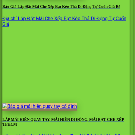
Báo Giá Lắp Đặt Mái Che Xếp Bạt Kéo Thả Di Động Tự Cuốn Giá Rẻ
Địa chỉ Lắp Đặt Mái Che Xếp Bạt Kéo Thả Di Động Tự Cuốn
Giá
LẮP MÁI HIÊN QUAY TAY, MÁI HIÊN DI ĐỘNG, MÁI BẠT CHE XẾP
TPHCM