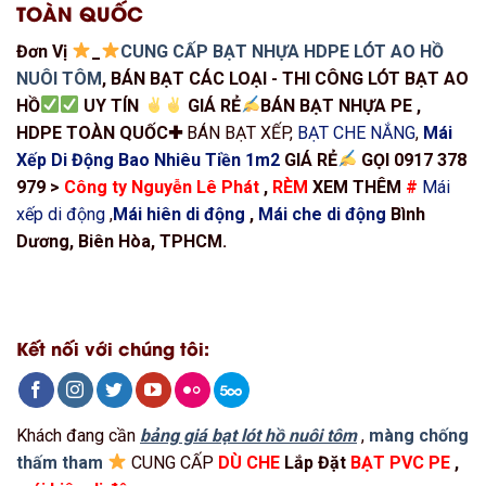
TOÀN QUỐC
Đơn Vị
_
CUNG CẤP BẠT NHỰA HDPE LÓT AO HỒ
NUÔI TÔM
, BÁN BẠT CÁC LOẠI - THI CÔNG LÓT BẠT AO
HỒ
UY TÍN
GIÁ RẺ
BÁN BẠT NHỰA PE ,
HDPE TOÀN QUỐC✚
BÁN BẠT XẾP,
BẠT CHE NẮNG
,
Mái
Xếp Di Động Bao Nhiêu Tiền 1m2
GIÁ RẺ
GỌI 0917 378
979 >
Công ty Nguyễn Lê Phát
,
RÈM
XEM THÊM
#
Mái
xếp di động
,
Mái hiên di động
,
Mái che di động
Bình
Dương, Biên Hòa, TPHCM.
Kết nối với chúng tôi:
Khách đang cần
bảng giá bạt lót hồ nuôi tôm
,
màng chống
thấm tham
CUNG CẤP
DÙ CHE
Lắp Đặt
BẠT PVC PE
,