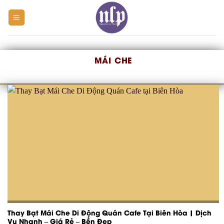
Skip
to
content
MÁI CHE
Thay Bạt Mái Che Di Động Quán Cafe Tại Biên Hòa | Dịch
Vụ Nhanh – Giá Rẻ – Bền Đẹp