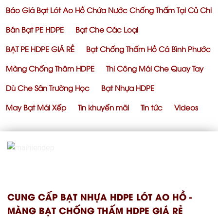
Báo Giá Bạt Lót Ao Hồ Chứa Nước Chống Thấm Tại Củ Chi
Bán Bạt PE HDPE
Bạt Che Các Loại
BẠT PE HDPE GIÁ RẺ
Bạt Chống Thấm Hồ Cá Bình Phước
Màng Chống Thâm HDPE
Thi Công Mái Che Quay Tay
Dù Che Sân Trường Học
Bạt Nhựa HDPE
May Bạt Mái Xếp
Tin khuyến mãi
Tin tức
Videos
CUNG CẤP BẠT NHỰA HDPE LÓT AO HỒ -
MÀNG BẠT CHỐNG THẤM HDPE GIÁ RẺ