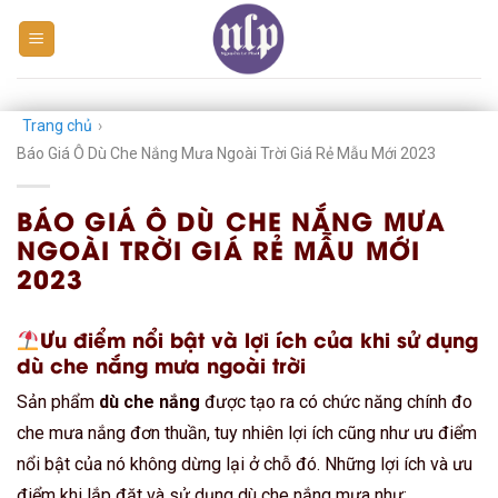
Skip
to
content
Trang chủ
›
Báo Giá Ô Dù Che Nắng Mưa Ngoài Trời Giá Rẻ Mẫu Mới 2023
BÁO GIÁ Ô DÙ CHE NẮNG MƯA
NGOÀI TRỜI GIÁ RẺ MẪU MỚI
2023
Ưu điểm nổi bật và lợi ích của khi sử dụng
dù che nắng mưa ngoài trời
Sản phẩm
dù che nắng
được tạo ra có chức năng chính đo
che mưa nắng đơn thuần, tuy nhiên lợi ích cũng như ưu điểm
nổi bật của nó không dừng lại ở chỗ đó. Những lợi ích và ưu
điểm khi lắp đặt và sử dụng dù che nắng mưa như: