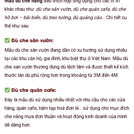
mẫu dù che nắng
đều thích hợp ứng dụng cho các vị trí
khác nhau như:
dù che sân vườn, dù che quán cafe, dù che
hồ bơi – bãi biển, dù treo tường, dù quảng cáo…
Chi tiết cụ
thể như sau:
Dù che sân vườn:
Mẫu dù che sân vườn đang dần có xu hướng sử dụng nhiều
tại các khu căn hộ, gia đình, khu biệt thự ở Việt Nam. Mẫu dù
che san vườn thường dùng dù lệch tâm và được thiết kế kích
thước tán dù phủ rộng hơn trong khoảng từ 3M đến 4M.
Dù che quán cafe:
Đây là mẫu dù sử dụng nhiều nhất với nhu cầu cho các cửa
hàng, quán cafe, tiệm tạp hoá đơn lẻ… sử dụng cho mục đích
che nắng mưa đơn thuần và hoạt động kinh doanh của mình
dễ dàng hơn.