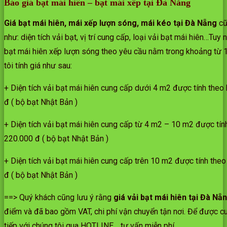
Báo giá bạt mái hiên – bạt mái xếp tại Đà Nẵng
Giá bạt mái hiên, mái xếp lượn sóng, mái kéo tại Đà Nẵng
cũ
như: diện tích vải bạt, vị trí cung cấp, loại vải bạt mái hiên…Tu
bạt mái hiên xếp lượn sóng theo yêu cầu nằm trong khoảng từ
tôi tính giá như sau:
+ Diện tích vải bạt mái hiên cung cấp dưới 4 m2 được tính theo 
đ ( bộ bạt Nhật Bản )
+ Diện tích vải bạt mái hiên cung cấp từ 4 m2 – 10 m2 được tín
220.000 đ ( bộ bạt Nhật Bản )
+ Diện tích vải bạt mái hiên cung cấp trên 10 m2 được tính theo
đ ( bộ bạt Nhật Bản )
==> Quý khách cũng lưu ý rằng
giá vải bạt mái hiên tại Đà Nẵ
điểm và đã bao gồm VAT, chi phí vận chuyển tận nơi. Để được cu
tiếp với chúng tôi qua HOTLINE… tư vấn miễn phí.