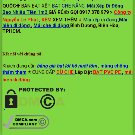
QUỐC✚
BÁN BẠT XẾP,
BẠT CHE NẮNG
,
Mái Xếp Di Động
Bao Nhiêu Tiền 1m2
GIÁ RẺ✍ GỌI 0917 378 979 >
Công ty
Nguyễn Lê Phát
,
RÈM
XEM THÊM
#
Mái xếp di động
,
Mái
hiên di động
,
Mái che di động
Bình Dương, Biên Hòa,
TPHCM.
Kết nối với chúng tôi:
Khách đang cần
bảng giá bạt lót hồ nuôi tôm
,
màng chống
thấm tham
⭐️
CUNG CẤP
DÙ CHE
Lắp Đặt
BẠT PVC PE
,
mái
hiên di động
.