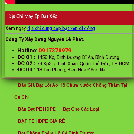
Địa Chỉ May Ép Bạt Xếp
Xem ngay
địa chỉ cung cấp bạt xếp di động
Công Ty Xây Dựng Nguyễn Lê Phát.
0917378979
Hotline
:
ĐC 01
:
1458 Kp, Bình Đường Dĩ An, Bình Dương.
ĐC 02
:
79 Kp3, p Linh Xuân, Quận Thủ Đức, TP HCM.
ĐC 03
:
18 Tân Phong, Biên Hòa Đồng Nai.
Báo Giá Bạt Lót Ao Hồ Chứa Nước Chống Thấm Tại
Củ Chi
Bán Bạt PE HDPE
Bạt Che Các Loại
BẠT PE HDPE GIÁ RẺ
Bạt Chống Thấm Hồ Cá Bình Phước