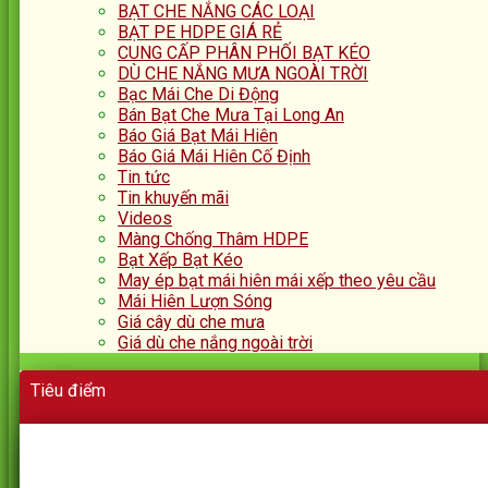
BẠT CHE NẮNG CÁC LOẠI
BẠT PE HDPE GIÁ RẺ
CUNG CẤP PHÂN PHỐI BẠT KÉO
DÙ CHE NẮNG MƯA NGOÀI TRỜI
Bạc Mái Che Di Động
Bán Bạt Che Mưa Tại Long An
Báo Giá Bạt Mái Hiên
Báo Giá Mái Hiên Cố Định
Tin tức
Tin khuyến mãi
Videos
Màng Chống Thâm HDPE
Bạt Xếp Bạt Kéo
May ép bạt mái hiên mái xếp theo yêu cầu
Mái Hiên Lượn Sóng
Giá cây dù che mưa
Giá dù che nắng ngoài trời
Tiêu điểm