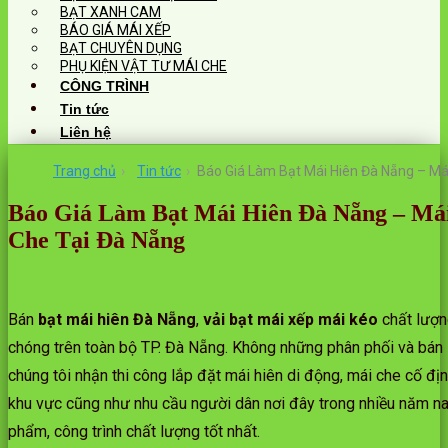
BẠT XANH CAM
BÁO GIÁ MÁI XẾP
BẠT CHUYÊN DỤNG
PHỤ KIỆN VẬT TƯ MÁI CHE
CÔNG TRÌNH
Tin tức
Liên hệ
Trang chủ
›
Tin tức
›
Báo Giá Làm Bạt Mái Hiên Đà Nẵng – Má
Báo Giá Làm Bạt Mái Hiên Đà Nẵng – Má
Che Tại Đà Nẵng
Bán
bạt mái hiên Đà Nẵng
,
vải bạt mái xếp mái kéo
chất lượn
chóng trên toàn bộ TP. Đà Nẵng. Không những phân phối và bán l
chúng tôi nhận thi công lắp đặt mái hiên di động, mái che cố địn
khu vực cũng như nhu cầu người dân nơi đây trong nhiều năm n
phẩm, công trình chất lượng tốt nhất.