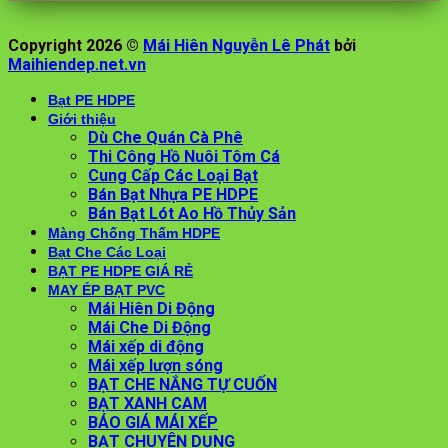
Copyright 2026 ©
Mái Hiên Nguyễn Lê Phát
bởi
Maihiendep.net.vn
Bạt PE HDPE
Giới thiệu
Dù Che Quán Cà Phê
Thi Công Hồ Nuôi Tôm Cá
Cung Cấp Các Loại Bạt
Bán Bạt Nhựa PE HDPE
Bán Bạt Lót Ao Hồ Thủy Sản
Màng Chống Thấm HDPE
Bạt Che Các Loại
BẠT PE HDPE GIÁ RẺ
MAY ÉP BẠT PVC
Mái Hiên Di Động
Mái Che Di Động
Mái xếp di động
Mái xếp lượn sóng
BẠT CHE NẮNG TỰ CUỐN
BẠT XANH CAM
BÁO GIÁ MÁI XẾP
BẠT CHUYÊN DỤNG