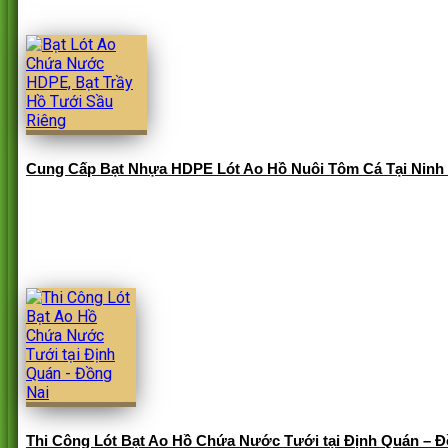
Cung Cấp Bạt Nhựa HDPE Lót Ao Hồ Nuôi Tôm Cá Tại Ninh
Thi Công Lót Bạt Ao Hồ Chứa Nước Tưới tại Định Quán – Đ