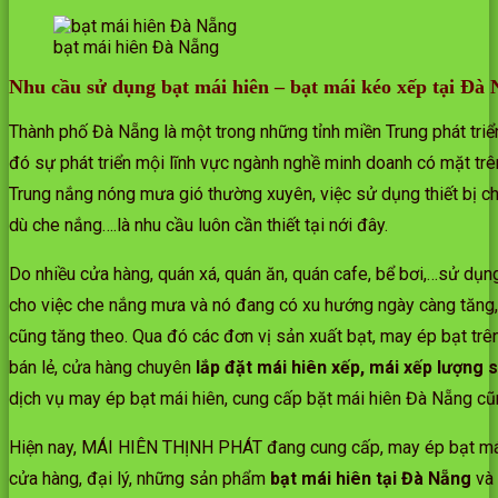
bạt mái hiên Đà Nẵng
Nhu cầu sử dụng bạt mái hiên – bạt mái kéo xếp tại Đà
Thành phố Đà Nẵng là một trong những tỉnh miền Trung phát triển
đó sự phát triển mội lĩnh vực ngành nghề minh doanh có mặt trên
Trung nắng nóng mưa gió thường xuyên, việc sử dụng thiết bị ch
dù che nắng….là nhu cầu luôn cần thiết tại nới đây.
Do nhiều cửa hàng, quán xá, quán ăn, quán cafe, bể bơi,…sử dụn
cho việc che nắng mưa và nó đang có xu hướng ngày càng tăng, 
cũng tăng theo. Qua đó các đơn vị sản xuất bạt, may ép bạt trên 
bán lẻ, cửa hàng chuyên
lắp đặt mái hiên xếp, mái xếp lượng
dịch vụ may ép bạt mái hiên, cung cấp bặt mái hiên Đà Nẵng cũ
Hiện nay, MÁI HIÊN THỊNH PHÁT đang cung cấp, may ép bạt mái 
cửa hàng, đại lý, những sản phẩm
bạt mái hiên tại Đà Nẵng
và 