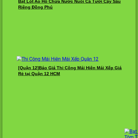
Bạt Lót Ao Hồ Chứa Nước Nuôi Cá Tưới Cây Sầu
Riêng Đồng Phú
[Quận 12]Báo Giá Thi Công Mái Hiên Mái Xếp Giá
Rẻ tại Quận 12 HCM