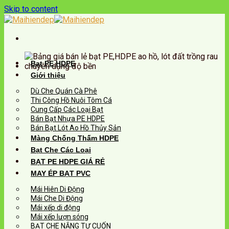
Skip to content
Bạt PE HDPE
Giới thiệu
Dù Che Quán Cà Phê
Thi Công Hồ Nuôi Tôm Cá
Cung Cấp Các Loại Bạt
Bán Bạt Nhựa PE HDPE
Bán Bạt Lót Ao Hồ Thủy Sản
Màng Chống Thấm HDPE
Bạt Che Các Loại
BẠT PE HDPE GIÁ RẺ
MAY ÉP BẠT PVC
Mái Hiên Di Động
Mái Che Di Động
Mái xếp di động
Mái xếp lượn sóng
BẠT CHE NẮNG TỰ CUỐN