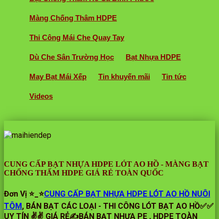
Màng Chống Thâm HDPE
Thi Công Mái Che Quay Tay
Dù Che Sân Trường Học
Bạt Nhựa HDPE
May Bạt Mái Xếp
Tin khuyến mãi
Tin tức
Videos
CUNG CẤP BẠT NHỰA HDPE LÓT AO HỒ - MÀNG BẠT
CHỐNG THẤM HDPE GIÁ RẺ TOÀN QUỐC
Đơn Vị ⭐️_⭐
CUNG CẤP BẠT NHỰA HDPE LÓT AO HỒ NUÔI
TÔM
, BÁN BẠT CÁC LOẠI - THI CÔNG LÓT BẠT AO HỒ✅✅
UY TÍN ✌✌ GIÁ RẺ✍BÁN BẠT NHỰA PE , HDPE TOÀN