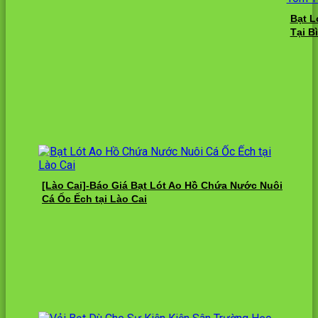
Bạt L
Tại B
[Lào Cai]-Báo Giá Bạt Lót Ao Hồ Chứa Nước Nuôi
Cá Ốc Ếch tại Lào Cai