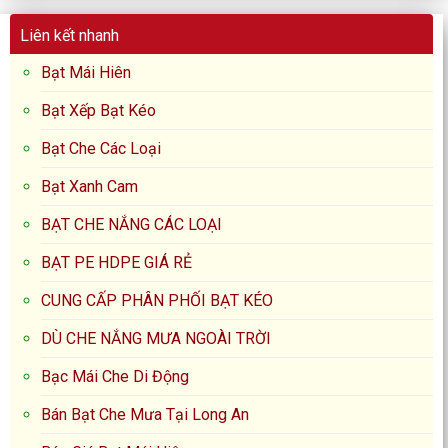
Liên kết nhanh
Bạt Mái Hiên
Bạt Xếp Bạt Kéo
Bạt Che Các Loại
Bạt Xanh Cam
BẠT CHE NẮNG CÁC LOẠI
BẠT PE HDPE GIÁ RẺ
CUNG CẤP PHÂN PHỐI BẠT KÉO
DÙ CHE NẮNG MƯA NGOÀI TRỜI
Bạc Mái Che Di Động
Bán Bạt Che Mưa Tại Long An