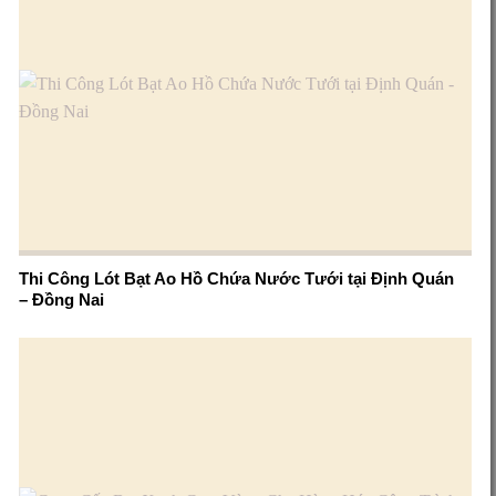
Thi Công Lót Bạt Ao Hồ Chứa Nước Tưới tại Định Quán
– Đồng Nai