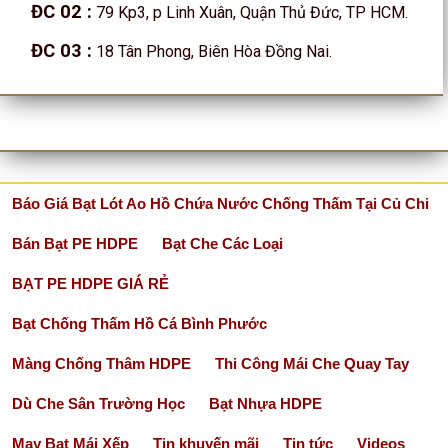
ĐC 02
:
79 Kp3, p Linh Xuân, Quận Thủ Đức, TP HCM.
ĐC 03
:
18 Tân Phong, Biên Hòa Đồng Nai.
Báo Giá Bạt Lót Ao Hồ Chứa Nước Chống Thấm Tại Củ Chi
Bán Bạt PE HDPE
Bạt Che Các Loại
BẠT PE HDPE GIÁ RẺ
Bạt Chống Thấm Hồ Cá Bình Phước
Màng Chống Thâm HDPE
Thi Công Mái Che Quay Tay
Dù Che Sân Trường Học
Bạt Nhựa HDPE
May Bạt Mái Xếp
Tin khuyến mãi
Tin tức
Videos