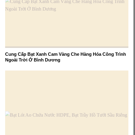
Cung Cấp Bạt Xanh Cam Vàng Che Hàng Hóa Công Trình
Ngoài Trời Ở Bình Dương