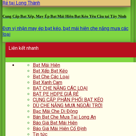
Cung Cấp Bat Xếp, May Ép Bạt Mái Hiên Bạt Kéo Yêu Cầu tại Tây Ninh
Đơn vị nhận may ép bạt kéo, bạt mái hiên che nắng mưa các
loại
Liên kết nhanh
Bạt Mái Hiên
Bạt Xếp Bạt Kéo
Bạt Che Các Loại
Bạt Xanh Cam
BẠT CHE NẮNG CÁC LOẠI
BẠT PE HDPE GIÁ RẺ
CUNG CẤP PHÂN PHỐI BẠT KÉO
DÙ CHE NẮNG MƯA NGOÀI TRỜI
Bạc Mái Che Di Động
Bán Bạt Che Mưa Tại Long An
Báo Giá Bạt Mái Hiên
Báo Giá Mái Hiên Cố Định
Tin tức