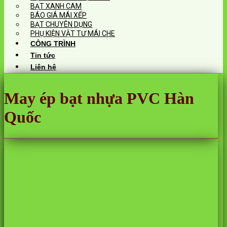
BẠT XANH CAM
BÁO GIÁ MÁI XẾP
BẠT CHUYÊN DỤNG
PHỤ KIỆN VẬT TƯ MÁI CHE
CÔNG TRÌNH
Tin tức
Liên hệ
May ép bạt nhựa PVC Hàn
Quốc