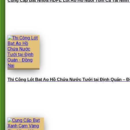
Cung Cấp Bạt Nhựa HDPE Lót Ao Hồ Nuôi Tôm Cá Tại Ninh
Thi Công Lót Bạt Ao Hồ Chứa Nước Tưới tại Định Quán – Đ