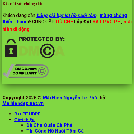
Kết nối với chúng tôi:
Khách đang cần
bảng giá bạt lót hồ nuôi tôm
,
màng chống
thấm tham
⭐️
CUNG CẤP
DÙ CHE
Lắp Đặt
BẠT PVC PE
,
mái
hiên di động
.
Copyright 2026 ©
Mái Hiên Nguyễn Lê Phát
bởi
Maihiendep.net.vn
Bạt PE HDPE
Giới thiệu
Dù Che Quán Cà Phê
Thi Công Hồ Nuôi Tôm Cá