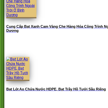
Cung Cấp Bạt Xanh Cam Vàng Che Hàng Hóa Công Trình Ng
Dương
Bạt Lót Ao Chứa Nước HDPE, Bạt Trầy Hồ Tưới Sầu Riêng