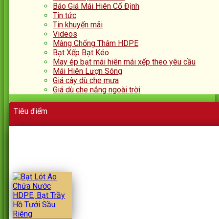
Báo Giá Mái Hiên Cố Định
Tin tức
Tin khuyến mãi
Videos
Màng Chống Thâm HDPE
Bạt Xếp Bạt Kéo
May ép bạt mái hiên mái xếp theo yêu cầu
Mái Hiên Lượn Sóng
Giá cây dù che mưa
Giá dù che nắng ngoài trời
Tiêu điểm