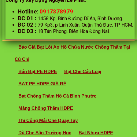
Công Ty Xây Dựng Nguyễn Lê Phát.
0917378979
Hotline
:
ĐC 01
:
1458 Kp, Bình Đường Dĩ An, Bình Dương.
ĐC 02
:
79 Kp3, p Linh Xuân, Quận Thủ Đức, TP HCM.
ĐC 03
:
18 Tân Phong, Biên Hòa Đồng Nai.
Báo Giá Bạt Lót Ao Hồ Chứa Nước Chống Thấm Tại
Củ Chi
Bán Bạt PE HDPE
Bạt Che Các Loại
BẠT PE HDPE GIÁ RẺ
Bạt Chống Thấm Hồ Cá Bình Phước
Màng Chống Thâm HDPE
Thi Công Mái Che Quay Tay
Dù Che Sân Trường Học
Bạt Nhựa HDPE