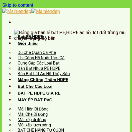
Skip to content
Bạt PE HDPE
Giới thiệu
Dù Che Quán Cà Phê
Thi Công Hồ Nuôi Tôm Cá
Cung Cấp Các Loại Bạt
Bán Bạt Nhựa PE HDPE
Bán Bạt Lót Ao Hồ Thủy Sản
Màng Chống Thấm HDPE
Bạt Che Các Loại
BẠT PE HDPE GIÁ RẺ
MAY ÉP BẠT PVC
Mái Hiên Di Động
Mái Che Di Động
Mái xếp di động
Mái xếp lượn sóng
BẠT CHE NẮNG TỰ CUỐN