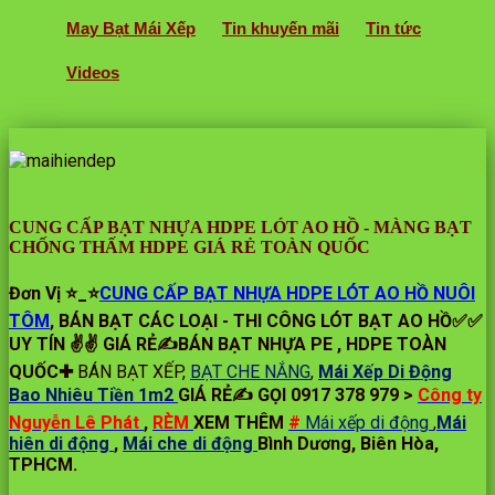
May Bạt Mái Xếp
Tin khuyến mãi
Tin tức
Videos
CUNG CẤP BẠT NHỰA HDPE LÓT AO HỒ - MÀNG BẠT
CHỐNG THẤM HDPE GIÁ RẺ TOÀN QUỐC
Đơn Vị ⭐️_⭐
CUNG CẤP BẠT NHỰA HDPE LÓT AO HỒ NUÔI
TÔM
, BÁN BẠT CÁC LOẠI - THI CÔNG LÓT BẠT AO HỒ✅✅
UY TÍN ✌✌ GIÁ RẺ✍BÁN BẠT NHỰA PE , HDPE TOÀN
QUỐC✚
BÁN BẠT XẾP,
BẠT CHE NẮNG
,
Mái Xếp Di Động
Bao Nhiêu Tiền 1m2
GIÁ RẺ✍ GỌI 0917 378 979 >
Công ty
Nguyễn Lê Phát
,
RÈM
XEM THÊM
#
Mái xếp di động
,
Mái
hiên di động
,
Mái che di động
Bình Dương, Biên Hòa,
TPHCM.