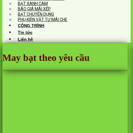
BẠT XANH CAM
BÁO GIÁ MÁI XẾP
BẠT CHUYÊN DỤNG
PHỤ KIỆN VẬT TƯ MÁI CHE
CÔNG TRÌNH
Tin tức
Liên hệ
May bạt theo yêu cầu