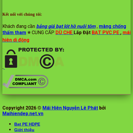
Kết nối với chúng tôi:
Khách đang cần
bảng giá bạt lót hồ nuôi tôm
,
màng chống
thấm tham
⭐️
CUNG CẤP
DÙ CHE
Lắp Đặt
BẠT PVC PE
,
mái
hiên di động
.
Copyright 2026 ©
Mái Hiên Nguyễn Lê Phát
bởi
Maihiendep.net.vn
Bạt PE HDPE
Giới thiệu