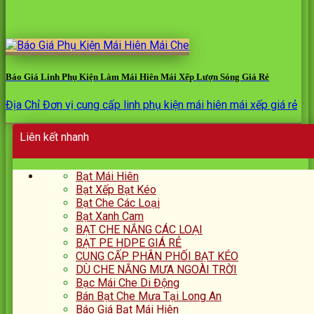
Báo Giá Linh Phụ Kiện Làm Mái Hiên Mái Xếp Lượn Sóng Giá Rẻ
Địa Chỉ Đơn vị cung cấp linh phụ kiện mái hiên mái xếp giá rẻ
Liên kết nhanh
Bạt Mái Hiên
Bạt Xếp Bạt Kéo
Bạt Che Các Loại
Bạt Xanh Cam
BẠT CHE NẮNG CÁC LOẠI
BẠT PE HDPE GIÁ RẺ
CUNG CẤP PHÂN PHỐI BẠT KÉO
DÙ CHE NẮNG MƯA NGOÀI TRỜI
Bạc Mái Che Di Động
Bán Bạt Che Mưa Tại Long An
Báo Giá Bạt Mái Hiên