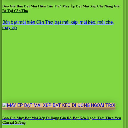
Báo Giá Bán Bạt Mái Hiên Cần Thơ, May Ép Bạt Mái Xếp Che Nắng Giá
Rẻ Tại Cần Thơ
Bán bạt mái hiên Cần Thơ, bạt mái xếp. mái kéo, mái che,
may ép
Báo Giá May Bạt Mái Xếp Di Động Giá Rẻ, Bạt Kéo Ngoài Trời Theo Yêu
Cầu tại Xưởng