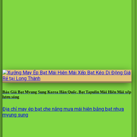
Báo Giá Bạt Myung Sung Korea Hàn Quốc, Bạt Tapulin Mái Hiên Mái xếp
lượn sóng
Địa chỉ may ép bạt che nắng mưa mái hiên bằng bạt nhựa
myung sung