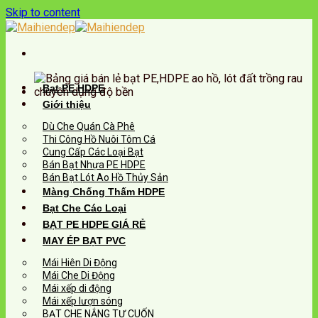
Skip to content
Bạt PE HDPE
Giới thiệu
Dù Che Quán Cà Phê
Thi Công Hồ Nuôi Tôm Cá
Cung Cấp Các Loại Bạt
Bán Bạt Nhựa PE HDPE
Bán Bạt Lót Ao Hồ Thủy Sản
Màng Chống Thấm HDPE
Bạt Che Các Loại
BẠT PE HDPE GIÁ RẺ
MAY ÉP BẠT PVC
Mái Hiên Di Động
Mái Che Di Động
Mái xếp di động
Mái xếp lượn sóng
BẠT CHE NẮNG TỰ CUỐN