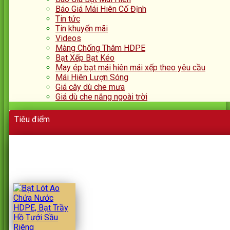
Báo Giá Mái Hiên Cố Định
Tin tức
Tin khuyến mãi
Videos
Màng Chống Thâm HDPE
Bạt Xếp Bạt Kéo
May ép bạt mái hiên mái xếp theo yêu cầu
Mái Hiên Lượn Sóng
Giá cây dù che mưa
Giá dù che nắng ngoài trời
Tiêu điểm