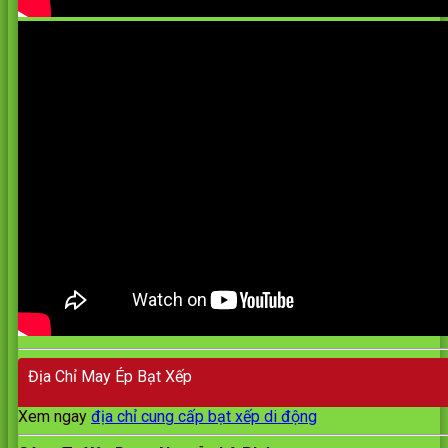
Địa Chỉ May Ép Bạt Xếp
Xem ngay
địa chỉ cung cấp bạt xếp di động