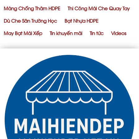
Màng Chống Thâm HDPE
Thi Công Mái Che Quay Tay
Dù Che Sân Trường Học
Bạt Nhựa HDPE
May Bạt Mái Xếp
Tin khuyến mãi
Tin tức
Videos