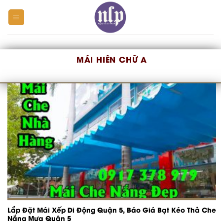
Skip
to
content
MÁI HIÊN CHỮ A
Lắp Đặt Mái Xếp Di Động Quận 5, Báo Giá Bạt Kéo Thả Che
Nắng Mưa Quận 5