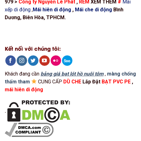
979 >
Công ty Nguyễn Lê Phát
,
RÈM
XEM THÊM
#
Mái
xếp di động
,
Mái hiên di động
,
Mái che di động
Bình
Dương, Biên Hòa, TPHCM.
Kết nối với chúng tôi:
Khách đang cần
bảng giá bạt lót hồ nuôi tôm
,
màng chống
thấm tham
CUNG CẤP
DÙ CHE
Lắp Đặt
BẠT PVC PE
,
mái hiên di động
.