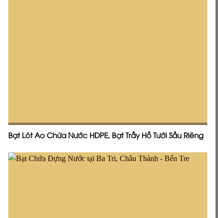
Bạt Lót Ao Chứa Nước HDPE, Bạt Trầy Hồ Tưới Sầu Riêng