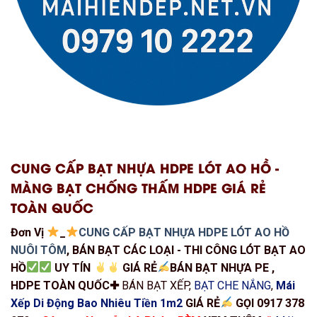
CUNG CẤP BẠT NHỰA HDPE LÓT AO HỒ -
MÀNG BẠT CHỐNG THẤM HDPE GIÁ RẺ
TOÀN QUỐC
Đơn Vị
_
CUNG CẤP BẠT NHỰA HDPE LÓT AO HỒ
NUÔI TÔM
, BÁN BẠT CÁC LOẠI - THI CÔNG LÓT BẠT AO
HỒ
UY TÍN
GIÁ RẺ
BÁN BẠT NHỰA PE ,
HDPE TOÀN QUỐC✚
BÁN BẠT XẾP,
BẠT CHE NẮNG
,
Mái
Xếp Di Động Bao Nhiêu Tiền 1m2
GIÁ RẺ
GỌI 0917 378