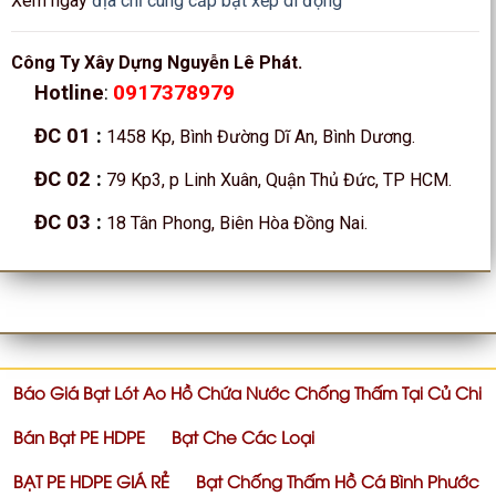
Xem ngay
địa chỉ cung cấp bạt xếp di động
Công Ty Xây Dựng Nguyễn Lê Phát.
0917378979
Hotline
:
ĐC 01
:
1458 Kp, Bình Đường Dĩ An, Bình Dương.
ĐC 02
:
79 Kp3, p Linh Xuân, Quận Thủ Đức, TP HCM.
ĐC 03
:
18 Tân Phong, Biên Hòa Đồng Nai.
Báo Giá Bạt Lót Ao Hồ Chứa Nước Chống Thấm Tại Củ Chi
Bán Bạt PE HDPE
Bạt Che Các Loại
BẠT PE HDPE GIÁ RẺ
Bạt Chống Thấm Hồ Cá Bình Phước