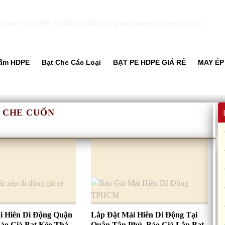
ấm HDPE
Bạt Che Các Loại
BẠT PE HDPE GIÁ RẺ
MAY ÉP
 CHE CUỐN
i Hiên Di Động Quận
Lắp Đặt Mái Hiên Di Động Tại
Báo Giá Bạt Kéo Thả
Quận Tân Phú, Báo Giá Lắp Bạt