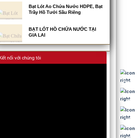
Bạt Lót Ao Chứa Nước HDPE, Bạt
Trầy Hồ Tưới Sầu Riêng
BẠT LÓT HỒ CHỨA NƯỚC TẠI
GIA LAI
Kết nối với chúng tôi
Bảng giá
Khuyến
mãi
Tư vấn
Liên hệ