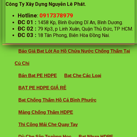
Công Ty Xây Dựng Nguyễn Lê Phát.
0917378979
Hotline
:
ĐC 01
:
1458 Kp, Bình Đường Dĩ An, Bình Dương.
ĐC 02
:
79 Kp3, p Linh Xuân, Quận Thủ Đức, TP HCM.
ĐC 03
:
18 Tân Phong, Biên Hòa Đồng Nai.
Báo Giá Bạt Lót Ao Hồ Chứa Nước Chống Thấm Tại
Củ Chi
Bán Bạt PE HDPE
Bạt Che Các Loại
BẠT PE HDPE GIÁ RẺ
Bạt Chống Thấm Hồ Cá Bình Phước
Màng Chống Thâm HDPE
Thi Công Mái Che Quay Tay
Dù Che Sân Trường Học
Bạt Nhựa HDPE