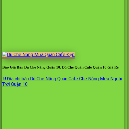
Báo Giá Bán Dù Che Nắng Quận 10, Dù Che Quán Cafe Quận 10 Giá Rẻ
🔰Địa chỉ bán Dù Che Nắng Quán Cafe Che Nắng Mưa Ngoài
Trời Quận 10