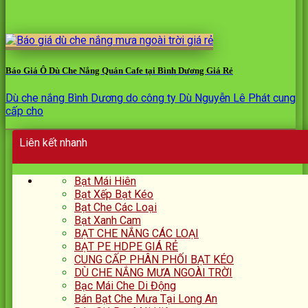
Báo Giá Ô Dù Che Nắng Quán Cafe tại Bình Dương Giá Rẻ
Dù che nắng Bình Dương do công ty Dù Nguyễn Lê Phát cung
cấp cho
Liên kết nhanh
Bạt Mái Hiên
Bạt Xếp Bạt Kéo
Bạt Che Các Loại
Bạt Xanh Cam
BẠT CHE NẮNG CÁC LOẠI
BẠT PE HDPE GIÁ RẺ
CUNG CẤP PHÂN PHỐI BẠT KÉO
DÙ CHE NẮNG MƯA NGOÀI TRỜI
Bạc Mái Che Di Động
Bán Bạt Che Mưa Tại Long An