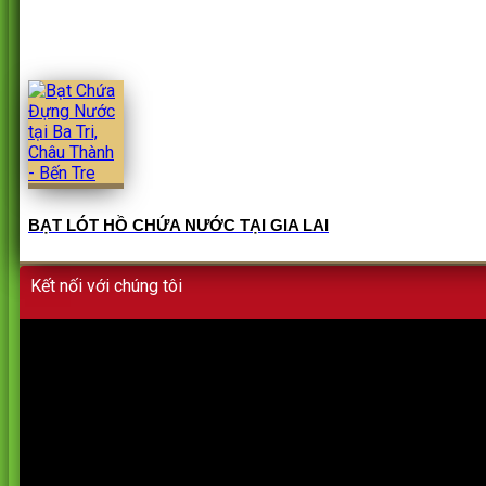
BẠT LÓT HỒ CHỨA NƯỚC TẠI GIA LAI
Kết nối với chúng tôi