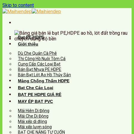
Skip to content
Bạt PE HDPE
Giới thiệu
Dù Che Quán Cà Phê
Thi Công Hồ Nuôi Tôm Cá
Cung Cấp Các Loại Bạt
Bán Bạt Nhựa PE HDPE
Bán Bạt Lót Ao Hồ Thủy Sản
Màng Chống Thấm HDPE
Bạt Che Các Loại
BẠT PE HDPE GIÁ RẺ
MAY ÉP BẠT PVC
Mái Hiên Di Động
Mái Che Di Động
Mái xếp di động
Mái xếp lượn sóng
BẠT CHE NẮNG TỰ CUỐN