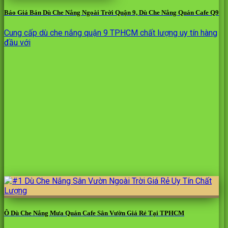
Báo Giá Bán Dù Che Nắng Ngoài Trời Quận 9, Dù Che Nắng Quán Cafe Q9
Cung cấp dù che nắng quận 9 TPHCM chất lượng uy tín hàng
đầu với
Ô Dù Che Nắng Mưa Quán Cafe Sân Vườn Giá Rẻ Tại TPHCM