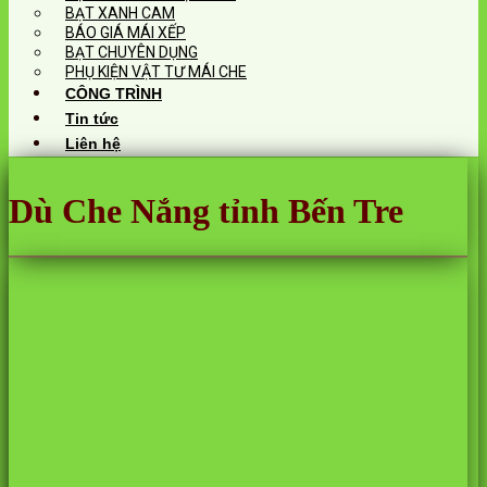
BẠT XANH CAM
BÁO GIÁ MÁI XẾP
BẠT CHUYÊN DỤNG
PHỤ KIỆN VẬT TƯ MÁI CHE
CÔNG TRÌNH
Tin tức
Liên hệ
Dù Che Nắng tỉnh Bến Tre