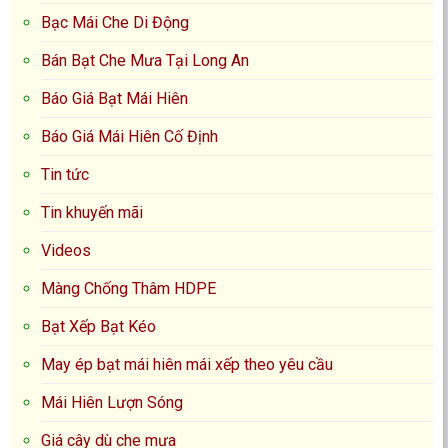
Bạc Mái Che Di Động
Bán Bạt Che Mưa Tại Long An
Báo Giá Bạt Mái Hiên
Báo Giá Mái Hiên Cố Định
Tin tức
Tin khuyến mãi
Videos
Màng Chống Thâm HDPE
Bạt Xếp Bạt Kéo
May ép bạt mái hiên mái xếp theo yêu cầu
Mái Hiên Lượn Sóng
Giá cây dù che mưa