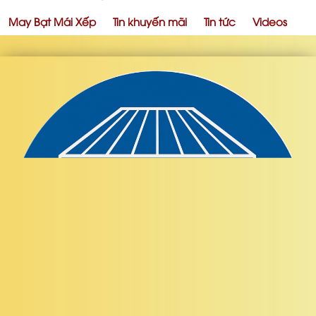
May Bạt Mái Xếp
Tin khuyến mãi
Tin tức
Videos