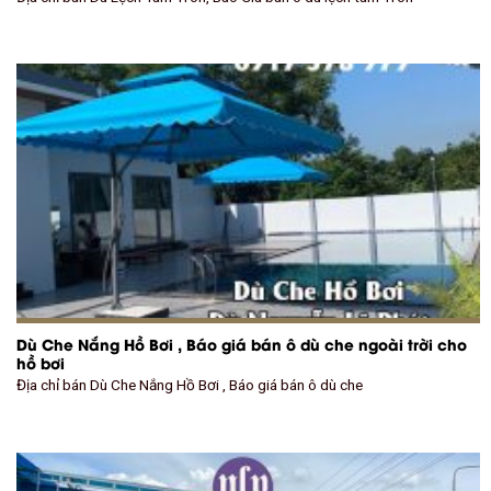
Dù Che Nắng Hồ Bơi , Báo giá bán ô dù che ngoài trời cho
hồ bơi
Địa chỉ bán Dù Che Nắng Hồ Bơi , Báo giá bán ô dù che