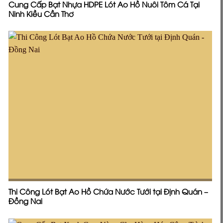
Cung Cấp Bạt Nhựa HDPE Lót Ao Hồ Nuôi Tôm Cá Tại
Ninh Kiều Cần Thơ
Thi Công Lót Bạt Ao Hồ Chứa Nước Tưới tại Định Quán –
Đồng Nai