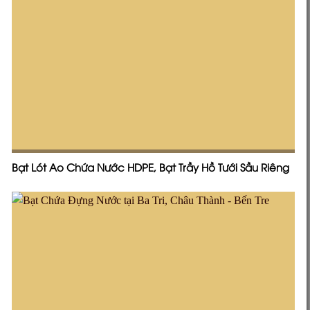
Bạt Lót Ao Chứa Nước HDPE, Bạt Trầy Hồ Tưới Sầu Riêng