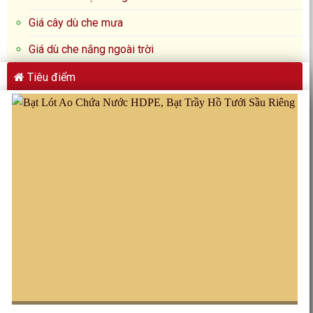
Giá cây dù che mưa
Giá dù che nắng ngoài trời
Tiêu điểm