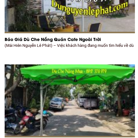
Báo Giá Dù Che Nắng Quán Cafe Ngoài Trời
(Mái Hiên Nguyễn Lê Phát) – Việc khách hàng đang muốn tìm hiểu về dù