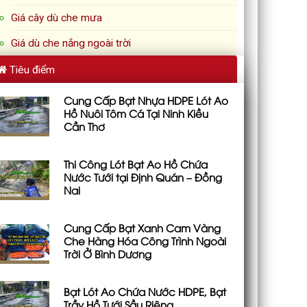
Giá cây dù che mưa
Giá dù che nắng ngoài trời
Tiêu điểm
Cung Cấp Bạt Nhựa HDPE Lót Ao
Hồ Nuôi Tôm Cá Tại Ninh Kiều
Cần Thơ
Thi Công Lót Bạt Ao Hồ Chứa
Nước Tưới tại Định Quán – Đồng
Nai
Cung Cấp Bạt Xanh Cam Vàng
Che Hàng Hóa Công Trình Ngoài
Trời Ở Bình Dương
Bạt Lót Ao Chứa Nước HDPE, Bạt
Trầy Hồ Tưới Sầu Riêng