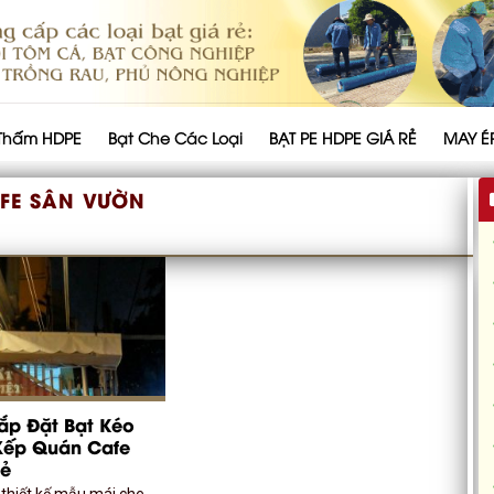
Thấm HDPE
Bạt Che Các Loại
BẠT PE HDPE GIÁ RẺ
MAY É
FE SÂN VƯỜN
ắp Đặt Bạt Kéo
Xếp Quán Cafe
Rẻ
ị thiết kế mẫu mái che