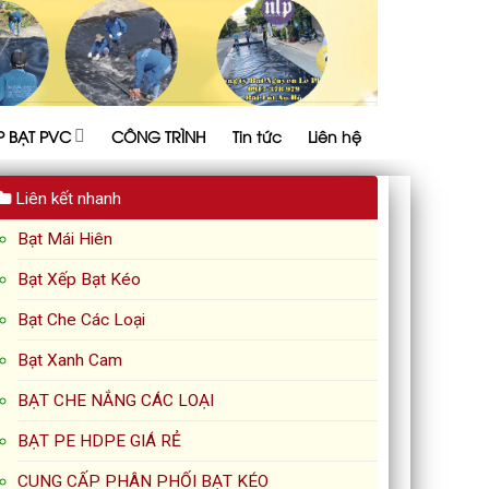
P BẠT PVC
CÔNG TRÌNH
Tin tức
Liên hệ
Liên kết nhanh
Bạt Mái Hiên
Bạt Xếp Bạt Kéo
Bạt Che Các Loại
Bạt Xanh Cam
BẠT CHE NẮNG CÁC LOẠI
BẠT PE HDPE GIÁ RẺ
CUNG CẤP PHÂN PHỐI BẠT KÉO