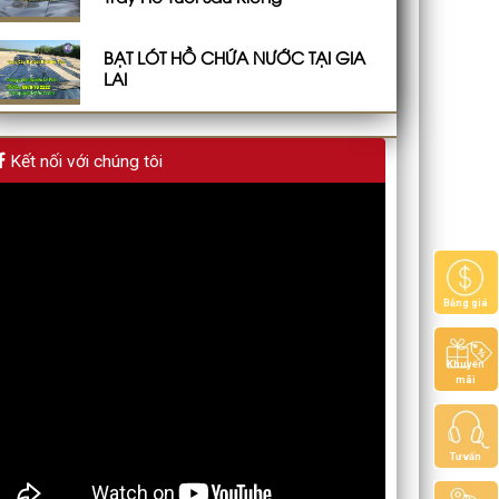
BẠT LÓT HỒ CHỨA NƯỚC TẠI GIA
LAI
Kết nối với chúng tôi
Bảng giá
Khuyến
mãi
Tư vấn