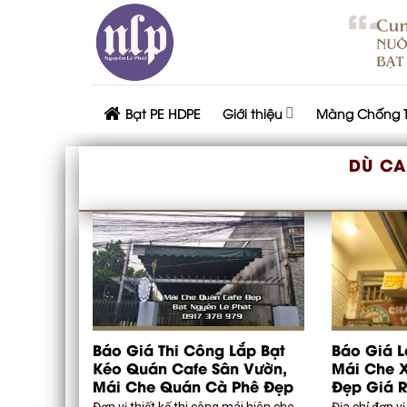
Skip
to
content
Bạt PE HDPE
Giới thiệu
Màng Chống 
DÙ CA
Báo Giá Thi Công Lắp Bạt
Báo Giá L
Kéo Quán Cafe Sân Vườn,
Mái Che 
Mái Che Quán Cà Phê Đẹp
Đẹp Giá 
Đơn vị thiết kế thi công mái hiên che
Địa chỉ đơn v