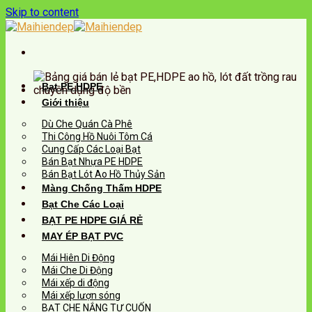
Skip to content
Bạt PE HDPE
Giới thiệu
Dù Che Quán Cà Phê
Thi Công Hồ Nuôi Tôm Cá
Cung Cấp Các Loại Bạt
Bán Bạt Nhựa PE HDPE
Bán Bạt Lót Ao Hồ Thủy Sản
Màng Chống Thấm HDPE
Bạt Che Các Loại
BẠT PE HDPE GIÁ RẺ
MAY ÉP BẠT PVC
Mái Hiên Di Động
Mái Che Di Động
Mái xếp di động
Mái xếp lượn sóng
BẠT CHE NẮNG TỰ CUỐN