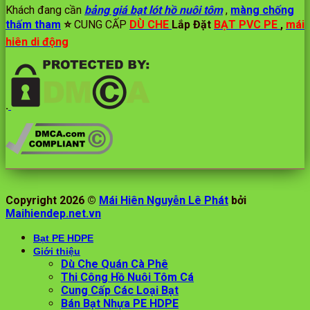
Khách đang cần
bảng giá bạt lót hồ nuôi tôm
,
màng chống
thấm tham
⭐️
CUNG CẤP
DÙ CHE
Lắp Đặt
BẠT PVC PE
,
mái
hiên di động
.
Copyright 2026 ©
Mái Hiên Nguyễn Lê Phát
bởi
Maihiendep.net.vn
Bạt PE HDPE
Giới thiệu
Dù Che Quán Cà Phê
Thi Công Hồ Nuôi Tôm Cá
Cung Cấp Các Loại Bạt
Bán Bạt Nhựa PE HDPE