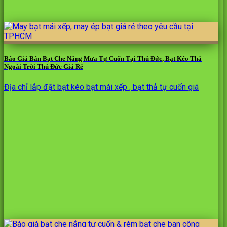
Báo Giá Bán Bạt Che Nắng Mưa Tự Cuốn Tại Thủ Đức, Bạt Kéo Thả
Ngoài Trời Thủ Đức Giá Rẻ
Địa chỉ lắp đặt bạt kéo bạt mái xếp , bạt thả tự cuốn giá