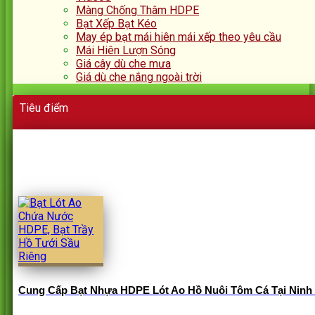
Màng Chống Thâm HDPE
Bạt Xếp Bạt Kéo
May ép bạt mái hiên mái xếp theo yêu cầu
Mái Hiên Lượn Sóng
Giá cây dù che mưa
Giá dù che nắng ngoài trời
Tiêu điểm
Cung Cấp Bạt Nhựa HDPE Lót Ao Hồ Nuôi Tôm Cá Tại Ninh