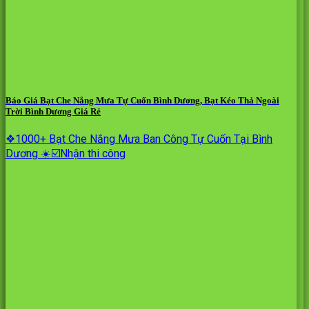
Báo Giá Bạt Che Nắng Mưa Tự Cuốn Bình Dương, Bạt Kéo Thả Ngoài
Trời Bình Dương Giá Rẻ
❖1000+ Bạt Che Nắng Mưa Ban Công Tự Cuốn Tại Bình
Dương ☀️☑️Nhận thi công