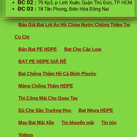
ĐC 02
:
79 Kp3, p Linh Xuân, Quận Thủ Đức, TP HCM.
ĐC 03
:
18 Tân Phong, Biên Hòa Đồng Nai.
Báo Giá Bạt Lót Ao Hồ Chứa Nước Chống Thấm Tại
Củ Chi
Bán Bạt PE HDPE
Bạt Che Các Loại
BẠT PE HDPE GIÁ RẺ
Bạt Chống Thấm Hồ Cá Bình Phước
Màng Chống Thâm HDPE
Thi Công Mái Che Quay Tay
Dù Che Sân Trường Học
Bạt Nhựa HDPE
May Bạt Mái Xếp
Tin khuyến mãi
Tin tức
Videos