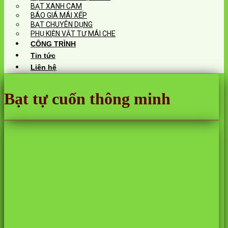
BẠT XANH CAM
BÁO GIÁ MÁI XẾP
BẠT CHUYÊN DỤNG
PHỤ KIỆN VẬT TƯ MÁI CHE
CÔNG TRÌNH
Tin tức
Liên hệ
Bạt tự cuốn thông minh