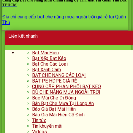
Cung Cấp Bạt Che Nắng Mưa Chính Hãng Uy Tín Nhất Tại Quận Thủ Đức
TPHCM
Địa chỉ cung cấp bạt che nắng mưa ngoài trời giá rẻ tại Quận
Thủ
Liên kết nhanh
Bạt Mái Hiên
Bạt Xếp Bạt Kéo
Bạt Che Các Loại
Bạt Xanh Cam
BẠT CHE NẮNG CÁC LOẠI
BẠT PE HDPE GIÁ RẺ
CUNG CẤP PHÂN PHỐI BẠT KÉO
DÙ CHE NẮNG MƯA NGOÀI TRỜI
Bạc Mái Che Di Động
Bán Bạt Che Mưa Tại Long An
Báo Giá Bạt Mái Hiên
Báo Giá Mái Hiên Cố Định
Tin tức
Tin khuyến mãi
Videos