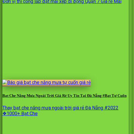
Đơn vị thi công lắp đặt mái xếp di động Quận 7 Giá rẻ Mái
Bạt Che Nắng Mưa Ngoài Trời Giá Rẻ Uy Tín Tại Đà Nẵng #Bạt Tự Cuốn
Thay bạt che nắng mưa ngoài trời giá rẻ Đà Nẵng #2022
❖1000+ Bạt Che