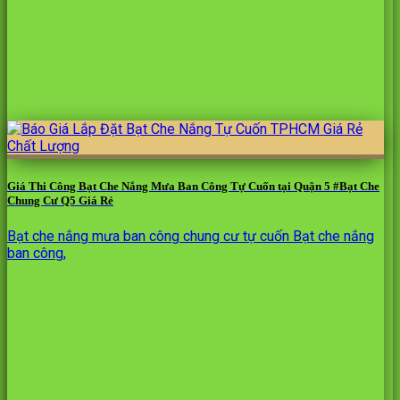
Giá Thi Công Bạt Che Nắng Mưa Ban Công Tự Cuốn tại Quận 5 #Bạt Che
Chung Cư Q5 Giá Rẻ
Bạt che nắng mưa ban công chung cư tự cuốn Bạt che nắng
ban công,