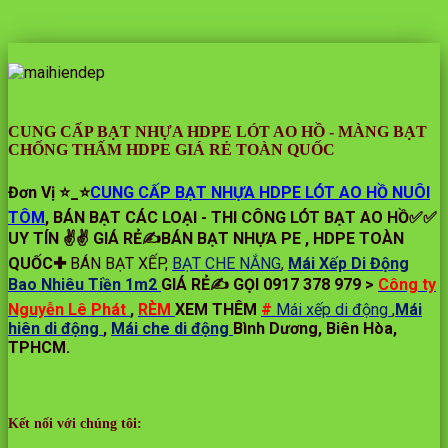
CUNG CẤP BẠT NHỰA HDPE LÓT AO HỒ - MÀNG BẠT
CHỐNG THẤM HDPE GIÁ RẺ TOÀN QUỐC
Đơn Vị ⭐️_⭐
CUNG CẤP BẠT NHỰA HDPE LÓT AO HỒ NUÔI
TÔM
, BÁN BẠT CÁC LOẠI - THI CÔNG LÓT BẠT AO HỒ✅✅
UY TÍN ✌✌ GIÁ RẺ✍BÁN BẠT NHỰA PE , HDPE TOÀN
QUỐC✚
BÁN BẠT XẾP,
BẠT CHE NẮNG
,
Mái Xếp Di Động
Bao Nhiêu Tiền 1m2
GIÁ RẺ✍ GỌI 0917 378 979 >
Công ty
Nguyễn Lê Phát
,
RÈM
XEM THÊM
#
Mái xếp di động
,
Mái
hiên di động
,
Mái che di động
Bình Dương, Biên Hòa,
TPHCM.
Kết nối với chúng tôi: