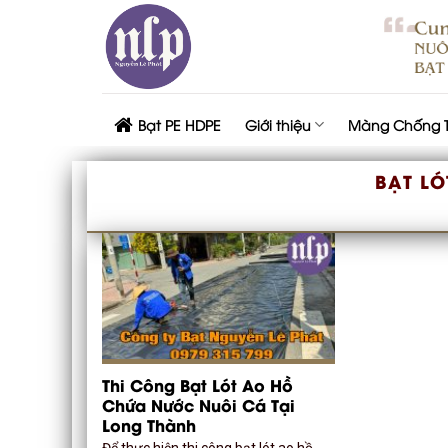
Skip
to
content
Bạt PE HDPE
Giới thiệu
Màng Chống 
BẠT LÓ
Thi Công Bạt Lót Ao Hồ
Chứa Nước Nuôi Cá Tại
Long Thành
Để thực hiện thi công bạt lót ao hồ