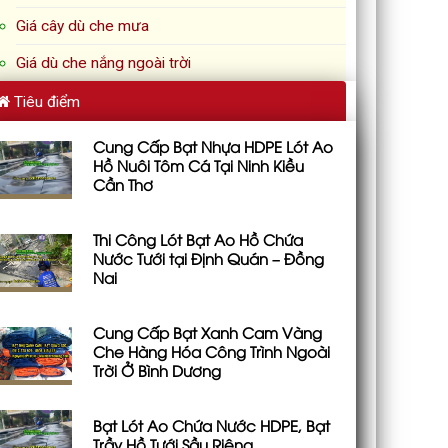
Giá cây dù che mưa
Giá dù che nắng ngoài trời
Tiêu điểm
Cung Cấp Bạt Nhựa HDPE Lót Ao
Hồ Nuôi Tôm Cá Tại Ninh Kiều
Cần Thơ
Thi Công Lót Bạt Ao Hồ Chứa
Nước Tưới tại Định Quán – Đồng
Nai
Cung Cấp Bạt Xanh Cam Vàng
Che Hàng Hóa Công Trình Ngoài
Trời Ở Bình Dương
Bạt Lót Ao Chứa Nước HDPE, Bạt
Trầy Hồ Tưới Sầu Riêng