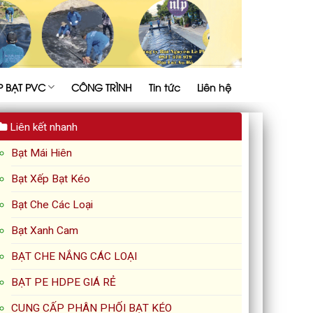
P BẠT PVC
CÔNG TRÌNH
Tin tức
Liên hệ
Liên kết nhanh
Bạt Mái Hiên
Bạt Xếp Bạt Kéo
Bạt Che Các Loại
Bạt Xanh Cam
BẠT CHE NẮNG CÁC LOẠI
BẠT PE HDPE GIÁ RẺ
CUNG CẤP PHÂN PHỐI BẠT KÉO