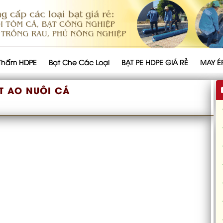
Thấm HDPE
Bạt Che Các Loại
BẠT PE HDPE GIÁ RẺ
MAY É
T AO NUÔI CÁ