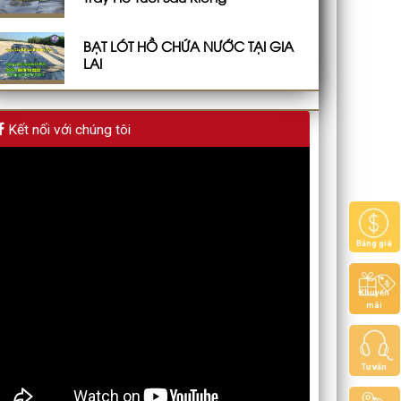
BẠT LÓT HỒ CHỨA NƯỚC TẠI GIA
LAI
Kết nối với chúng tôi
Bảng giá
Khuyến
mãi
Tư vấn