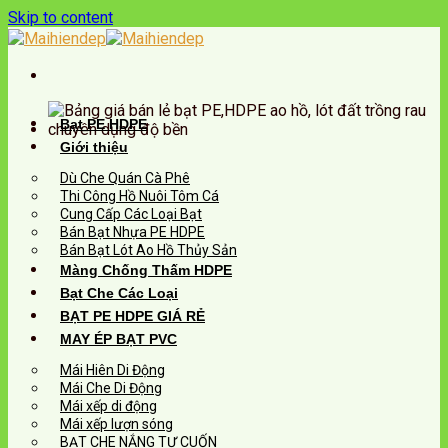
Skip to content
Bạt PE HDPE
Giới thiệu
Dù Che Quán Cà Phê
Thi Công Hồ Nuôi Tôm Cá
Cung Cấp Các Loại Bạt
Bán Bạt Nhựa PE HDPE
Bán Bạt Lót Ao Hồ Thủy Sản
Màng Chống Thấm HDPE
Bạt Che Các Loại
BẠT PE HDPE GIÁ RẺ
MAY ÉP BẠT PVC
Mái Hiên Di Động
Mái Che Di Động
Mái xếp di động
Mái xếp lượn sóng
BẠT CHE NẮNG TỰ CUỐN