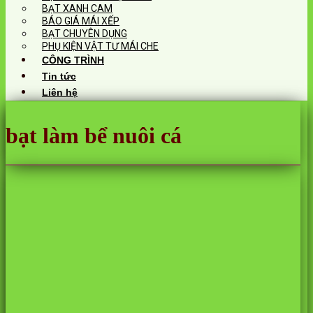
BẠT XANH CAM
BÁO GIÁ MÁI XẾP
BẠT CHUYÊN DỤNG
PHỤ KIỆN VẬT TƯ MÁI CHE
CÔNG TRÌNH
Tin tức
Liên hệ
bạt làm bể nuôi cá