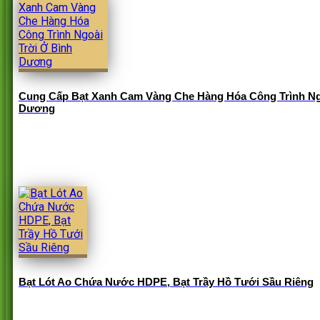
Cung Cấp Bạt Xanh Cam Vàng Che Hàng Hóa Công Trình Ng
Dương
Bạt Lót Ao Chứa Nước HDPE, Bạt Trầy Hồ Tưới Sầu Riêng