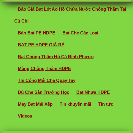
Báo Giá Bạt Lót Ao Hồ Chứa Nước Chống Thấm Tại
Củ Chi
Bán Bạt PE HDPE
Bạt Che Các Loại
BẠT PE HDPE GIÁ RẺ
Bạt Chống Thấm Hồ Cá Bình Phước
Màng Chống Thâm HDPE
Thi Công Mái Che Quay Tay
Dù Che Sân Trường Học
Bạt Nhựa HDPE
May Bạt Mái Xếp
Tin khuyến mãi
Tin tức
Videos