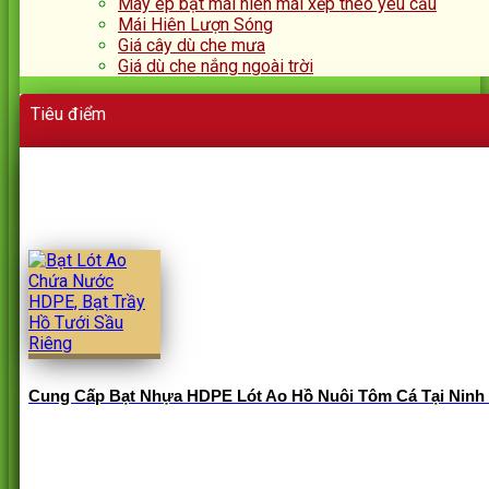
May ép bạt mái hiên mái xếp theo yêu cầu
Mái Hiên Lượn Sóng
Giá cây dù che mưa
Giá dù che nắng ngoài trời
Tiêu điểm
Cung Cấp Bạt Nhựa HDPE Lót Ao Hồ Nuôi Tôm Cá Tại Ninh