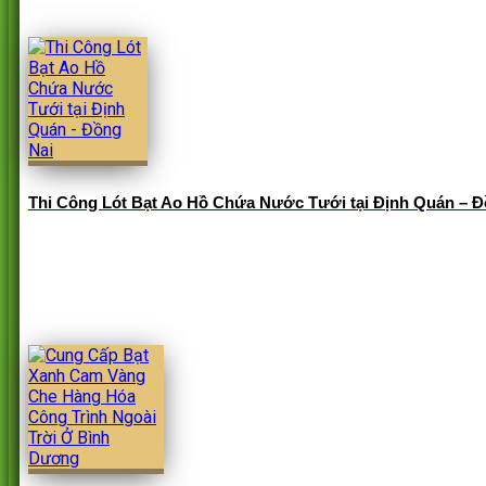
Thi Công Lót Bạt Ao Hồ Chứa Nước Tưới tại Định Quán – Đ