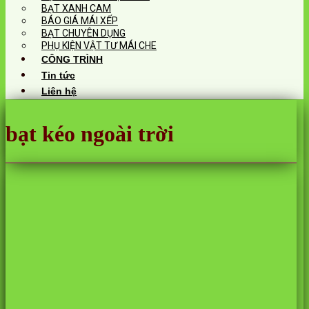
BẠT XANH CAM
BÁO GIÁ MÁI XẾP
BẠT CHUYÊN DỤNG
PHỤ KIỆN VẬT TƯ MÁI CHE
CÔNG TRÌNH
Tin tức
Liên hệ
bạt kéo ngoài trời