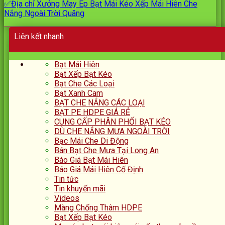
✅Địa chỉ Xưởng May Ép Bạt Mái Kéo Xếp Mái Hiên Che
Nắng Ngoài Trời Quãng
Liên kết nhanh
Bạt Mái Hiên
Bạt Xếp Bạt Kéo
Bạt Che Các Loại
Bạt Xanh Cam
BẠT CHE NẮNG CÁC LOẠI
BẠT PE HDPE GIÁ RẺ
CUNG CẤP PHÂN PHỐI BẠT KÉO
DÙ CHE NẮNG MƯA NGOÀI TRỜI
Bạc Mái Che Di Động
Bán Bạt Che Mưa Tại Long An
Báo Giá Bạt Mái Hiên
Báo Giá Mái Hiên Cố Định
Tin tức
Tin khuyến mãi
Videos
Màng Chống Thâm HDPE
Bạt Xếp Bạt Kéo