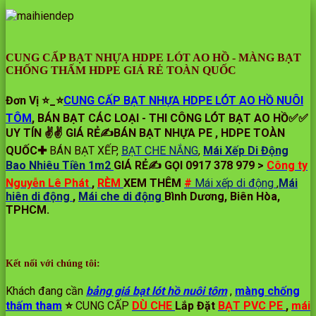
CUNG CẤP BẠT NHỰA HDPE LÓT AO HỒ - MÀNG BẠT
CHỐNG THẤM HDPE GIÁ RẺ TOÀN QUỐC
Đơn Vị ⭐️_⭐
CUNG CẤP BẠT NHỰA HDPE LÓT AO HỒ NUÔI
TÔM
, BÁN BẠT CÁC LOẠI - THI CÔNG LÓT BẠT AO HỒ✅✅
UY TÍN ✌✌ GIÁ RẺ✍BÁN BẠT NHỰA PE , HDPE TOÀN
QUỐC✚
BÁN BẠT XẾP,
BẠT CHE NẮNG
,
Mái Xếp Di Động
Bao Nhiêu Tiền 1m2
GIÁ RẺ✍ GỌI 0917 378 979 >
Công ty
Nguyễn Lê Phát
,
RÈM
XEM THÊM
#
Mái xếp di động
,
Mái
hiên di động
,
Mái che di động
Bình Dương, Biên Hòa,
TPHCM.
Kết nối với chúng tôi:
Khách đang cần
bảng giá bạt lót hồ nuôi tôm
,
màng chống
thấm tham
⭐️
CUNG CẤP
DÙ CHE
Lắp Đặt
BẠT PVC PE
,
mái