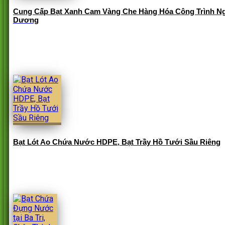
Cung Cấp Bạt Xanh Cam Vàng Che Hàng Hóa Công Trình Ng
Dương
Bạt Lót Ao Chứa Nước HDPE, Bạt Trầy Hồ Tưới Sầu Riêng