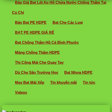
Báo Giá Bạt Lót Ao Hồ Chứa Nước Chống Thấm Tại
Củ Chi
Bán Bạt PE HDPE
Bạt Che Các Loại
BẠT PE HDPE GIÁ RẺ
Bạt Chống Thấm Hồ Cá Bình Phước
Màng Chống Thâm HDPE
Thi Công Mái Che Quay Tay
Dù Che Sân Trường Học
Bạt Nhựa HDPE
May Bạt Mái Xếp
Tin khuyến mãi
Tin tức
Videos