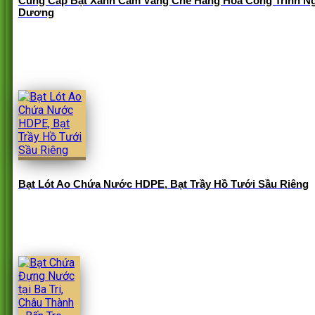
Cung Cấp Bạt Xanh Cam Vàng Che Hàng Hóa Công Trình Ng
Dương
Bạt Lót Ao Chứa Nước HDPE, Bạt Trầy Hồ Tưới Sầu Riêng