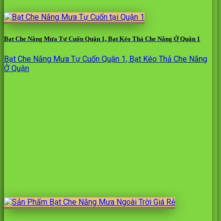
Bạt Che Nắng Mưa Tự Cuốn Quận 1, Bạt Kéo Thả Che Nắng Ở Quận 1
Bạt Che Nắng Mưa Tự Cuốn Quận 1, Bạt Kéo Thả Che Nắng
Ở Quận