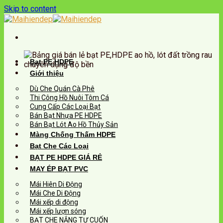
Skip to content
Bạt PE HDPE
Giới thiệu
Dù Che Quán Cà Phê
Thi Công Hồ Nuôi Tôm Cá
Cung Cấp Các Loại Bạt
Bán Bạt Nhựa PE HDPE
Bán Bạt Lót Ao Hồ Thủy Sản
Màng Chống Thấm HDPE
Bạt Che Các Loại
BẠT PE HDPE GIÁ RẺ
MAY ÉP BẠT PVC
Mái Hiên Di Động
Mái Che Di Động
Mái xếp di động
Mái xếp lượn sóng
BẠT CHE NẮNG TỰ CUỐN