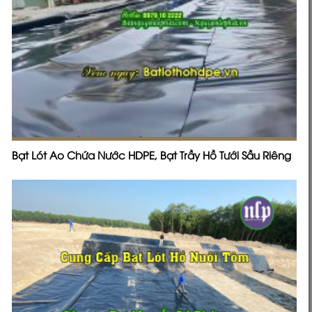
Bạt Lót Ao Chứa Nước HDPE, Bạt Trầy Hồ Tưới Sầu Riêng