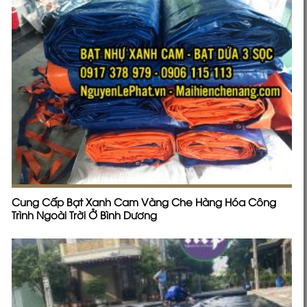
Cung Cấp Bạt Xanh Cam Vàng Che Hàng Hóa Công
Trình Ngoài Trời Ở Bình Dương