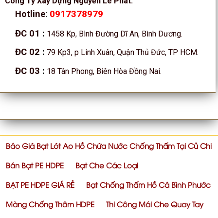
Công Ty Xây Dựng Nguyễn Lê Phát.
0917378979
Hotline
:
ĐC 01
:
1458 Kp, Bình Đường Dĩ An, Bình Dương.
ĐC 02
:
79 Kp3, p Linh Xuân, Quận Thủ Đức, TP HCM.
ĐC 03
:
18 Tân Phong, Biên Hòa Đồng Nai.
Báo Giá Bạt Lót Ao Hồ Chứa Nước Chống Thấm Tại Củ Chi
Bán Bạt PE HDPE
Bạt Che Các Loại
BẠT PE HDPE GIÁ RẺ
Bạt Chống Thấm Hồ Cá Bình Phước
Màng Chống Thâm HDPE
Thi Công Mái Che Quay Tay