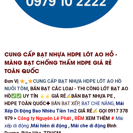
CUNG CẤP BẠT NHỰA HDPE LÓT AO HỒ -
MÀNG BẠT CHỐNG THẤM HDPE GIÁ RẺ
TOÀN QUỐC
Đơn Vị
_
CUNG CẤP BẠT NHỰA HDPE LÓT AO HỒ
NUÔI TÔM
, BÁN BẠT CÁC LOẠI - THI CÔNG LÓT BẠT AO
HỒ
UY TÍN
GIÁ RẺ
BÁN BẠT NHỰA PE ,
HDPE TOÀN QUỐC✚
BÁN BẠT XẾP,
BẠT CHE NẮNG
,
Mái
Xếp Di Động Bao Nhiêu Tiền 1m2
GIÁ RẺ
GỌI 0917 378
979 >
Công ty Nguyễn Lê Phát
,
RÈM
XEM THÊM
#
Mái
xếp di động
,
Mái hiên di động
,
Mái che di động
Bình