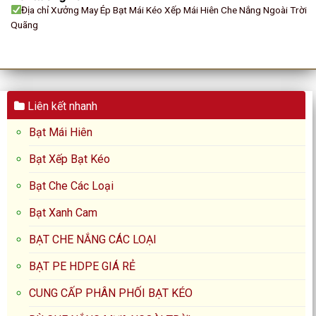
Địa chỉ Xưởng May Ép Bạt Mái Kéo Xếp Mái Hiên Che Nắng Ngoài Trời
Quãng
Liên kết nhanh
Bạt Mái Hiên
Bạt Xếp Bạt Kéo
Bạt Che Các Loại
Bạt Xanh Cam
BẠT CHE NẮNG CÁC LOẠI
BẠT PE HDPE GIÁ RẺ
CUNG CẤP PHÂN PHỐI BẠT KÉO