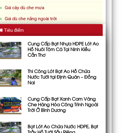
Giá cây dù che mưa
Giá dù che nắng ngoài trời
Tiêu điểm
Cung Cấp Bạt Nhựa HDPE Lót Ao
Hồ Nuôi Tôm Cá Tại Ninh Kiều
Cần Thơ
Thi Công Lót Bạt Ao Hồ Chứa
Nước Tưới tại Định Quán – Đồng
Nai
Cung Cấp Bạt Xanh Cam Vàng
Che Hàng Hóa Công Trình Ngoài
Trời Ở Bình Dương
Bạt Lót Ao Chứa Nước HDPE, Bạt
Trầy Hồ Tưới Sầu Riêng