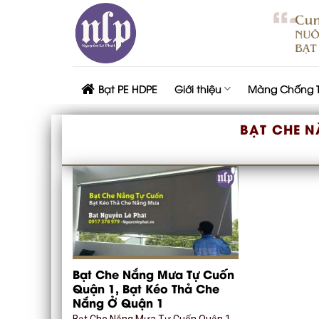
Skip
to
content
Bạt PE HDPE
Giới thiệu
Màng Chống 
BẠT CHE 
Bạt Che Nắng Mưa Tự Cuốn
Quận 1, Bạt Kéo Thả Che
Nắng Ở Quận 1
Bạt Che Nắng Mưa Tự Cuốn Quận 1,