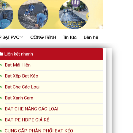
P BẠT PVC
CÔNG TRÌNH
Tin tức
Liên hệ
Liên kết nhanh
Bạt Mái Hiên
Bạt Xếp Bạt Kéo
Bạt Che Các Loại
Bạt Xanh Cam
BẠT CHE NẮNG CÁC LOẠI
BẠT PE HDPE GIÁ RẺ
CUNG CẤP PHÂN PHỐI BẠT KÉO