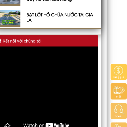
BẠT LÓT HỒ CHỨA NƯỚC TẠI GIA
LAI
Kết nối với chúng tôi
Bảng giá
Khuyến
mãi
Tư vấn