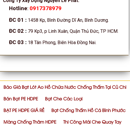
Công Ty Xây Dựng Nguyễn Lê Phát.
0917378979
Hotline
:
ĐC 01
:
1458 Kp, Bình Đường Dĩ An, Bình Dương.
ĐC 02
:
79 Kp3, p Linh Xuân, Quận Thủ Đức, TP HCM.
ĐC 03
:
18 Tân Phong, Biên Hòa Đồng Nai.
Báo Giá Bạt Lót Ao Hồ Chứa Nước Chống Thấm Tại Củ Chi
Bán Bạt PE HDPE
Bạt Che Các Loại
BẠT PE HDPE GIÁ RẺ
Bạt Chống Thấm Hồ Cá Bình Phước
Màng Chống Thâm HDPE
Thi Công Mái Che Quay Tay