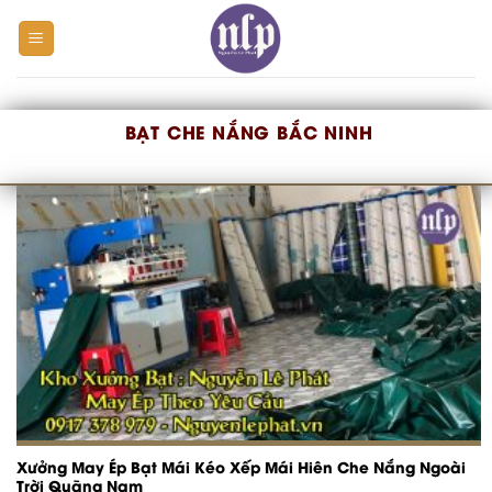
Skip
to
content
BẠT CHE NẮNG BẮC NINH
Xưởng May Ép Bạt Mái Kéo Xếp Mái Hiên Che Nắng Ngoài
Trời Quãng Nam