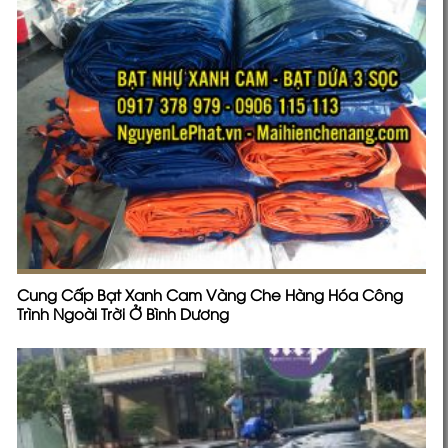
Cung Cấp Bạt Xanh Cam Vàng Che Hàng Hóa Công
Trình Ngoài Trời Ở Bình Dương