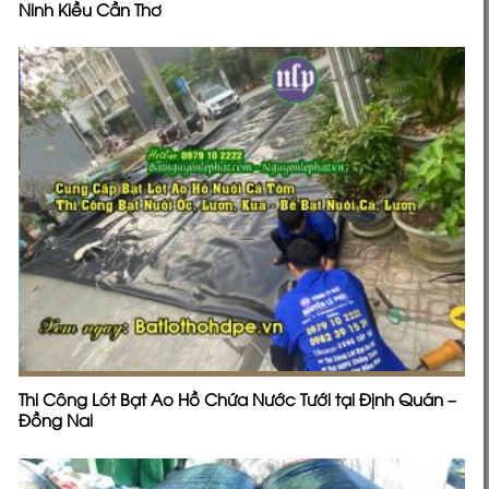
Ninh Kiều Cần Thơ
Thi Công Lót Bạt Ao Hồ Chứa Nước Tưới tại Định Quán –
Đồng Nai