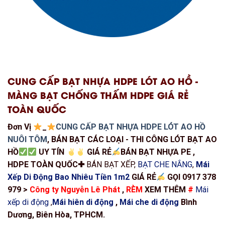
CUNG CẤP BẠT NHỰA HDPE LÓT AO HỒ -
MÀNG BẠT CHỐNG THẤM HDPE GIÁ RẺ
TOÀN QUỐC
Đơn Vị
_
CUNG CẤP BẠT NHỰA HDPE LÓT AO HỒ
NUÔI TÔM
, BÁN BẠT CÁC LOẠI - THI CÔNG LÓT BẠT AO
HỒ
UY TÍN
GIÁ RẺ
BÁN BẠT NHỰA PE ,
HDPE TOÀN QUỐC✚
BÁN BẠT XẾP,
BẠT CHE NẮNG
,
Mái
Xếp Di Động Bao Nhiêu Tiền 1m2
GIÁ RẺ
GỌI 0917 378
979 >
Công ty Nguyễn Lê Phát
,
RÈM
XEM THÊM
#
Mái
xếp di động
,
Mái hiên di động
,
Mái che di động
Bình
Dương, Biên Hòa, TPHCM.