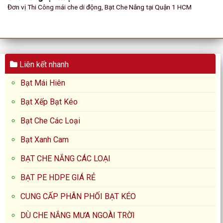
Đơn vị Thi Công mái che di động, Bạt Che Nắng tại Quận 1 HCM
Liên kết nhanh
Bạt Mái Hiên
Bạt Xếp Bạt Kéo
Bạt Che Các Loại
Bạt Xanh Cam
BẠT CHE NẮNG CÁC LOẠI
BẠT PE HDPE GIÁ RẺ
CUNG CẤP PHÂN PHỐI BẠT KÉO
DÙ CHE NẮNG MƯA NGOÀI TRỜI