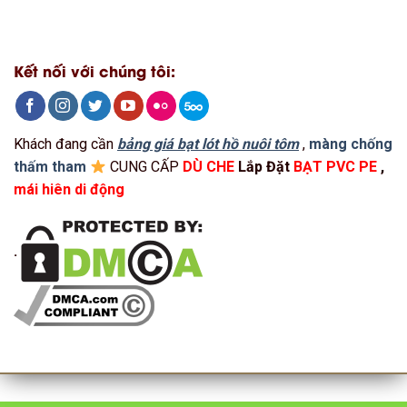
Kết nối với chúng tôi:
Khách đang cần
bảng giá bạt lót hồ nuôi tôm
,
màng chống
thấm tham
CUNG CẤP
DÙ CHE
Lắp Đặt
BẠT PVC PE
,
mái hiên di động
.