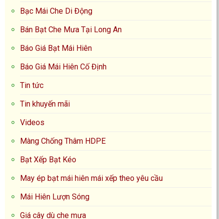
Bạc Mái Che Di Động
Bán Bạt Che Mưa Tại Long An
Báo Giá Bạt Mái Hiên
Báo Giá Mái Hiên Cố Định
Tin tức
Tin khuyến mãi
Videos
Màng Chống Thâm HDPE
Bạt Xếp Bạt Kéo
May ép bạt mái hiên mái xếp theo yêu cầu
Mái Hiên Lượn Sóng
Giá cây dù che mưa