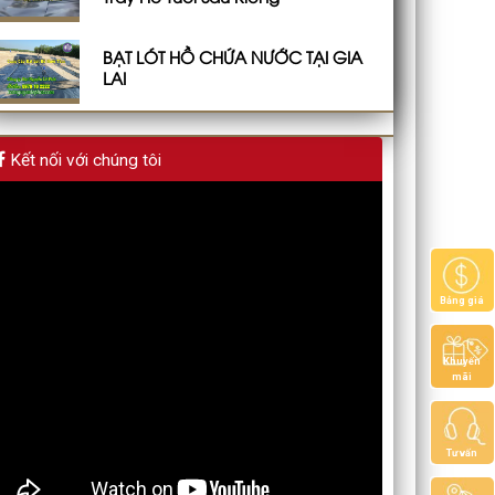
BẠT LÓT HỒ CHỨA NƯỚC TẠI GIA
LAI
Kết nối với chúng tôi
Bảng giá
Khuyến
mãi
Tư vấn