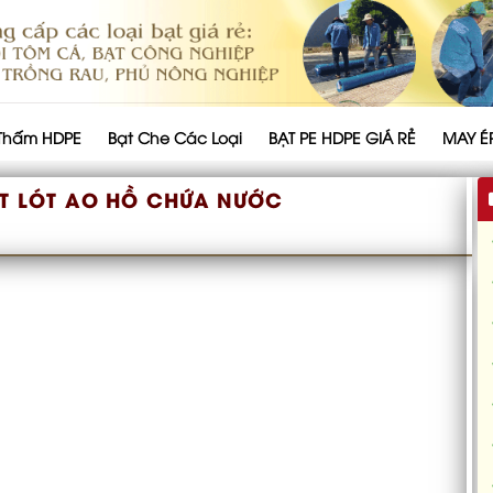
Thấm HDPE
Bạt Che Các Loại
BẠT PE HDPE GIÁ RẺ
MAY É
T LÓT AO HỒ CHỨA NƯỚC