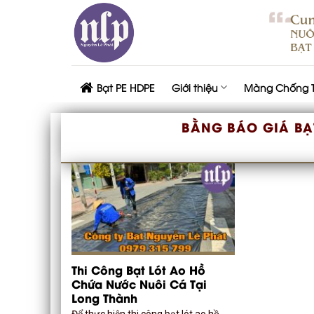
Skip
to
content
Bạt PE HDPE
Giới thiệu
Màng Chống 
BẰNG BÁO GIÁ BẠ
Thi Công Bạt Lót Ao Hồ
Chứa Nước Nuôi Cá Tại
Long Thành
Để thực hiện thi công bạt lót ao hồ