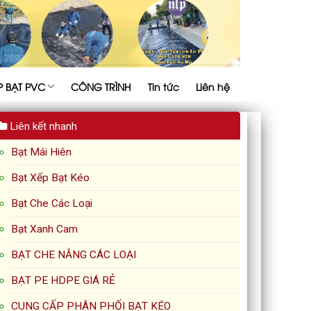
P BẠT PVC
CÔNG TRÌNH
Tin tức
Liên hệ
Liên kết nhanh
Bạt Mái Hiên
Bạt Xếp Bạt Kéo
Bạt Che Các Loại
Bạt Xanh Cam
BẠT CHE NẮNG CÁC LOẠI
BẠT PE HDPE GIÁ RẺ
CUNG CẤP PHÂN PHỐI BẠT KÉO