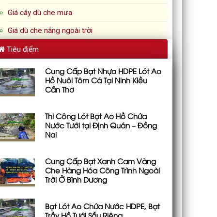
Giá cây dù che mưa
Giá dù che nắng ngoài trời
Tiêu điểm
Cung Cấp Bạt Nhựa HDPE Lót Ao
Hồ Nuôi Tôm Cá Tại Ninh Kiều
Cần Thơ
Thi Công Lót Bạt Ao Hồ Chứa
Nước Tưới tại Định Quán – Đồng
Nai
Cung Cấp Bạt Xanh Cam Vàng
Che Hàng Hóa Công Trình Ngoài
Trời Ở Bình Dương
Bạt Lót Ao Chứa Nước HDPE, Bạt
Trầy Hồ Tưới Sầu Riêng