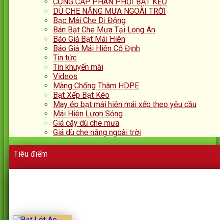
CUNG CẤP PHÂN PHỐI BẠT KÉO
DÙ CHE NẮNG MƯA NGOÀI TRỜI
Bạc Mái Che Di Động
Bán Bạt Che Mưa Tại Long An
Báo Giá Bạt Mái Hiên
Báo Giá Mái Hiên Cố Định
Tin tức
Tin khuyến mãi
Videos
Màng Chống Thâm HDPE
Bạt Xếp Bạt Kéo
May ép bạt mái hiên mái xếp theo yêu cầu
Mái Hiên Lượn Sóng
Giá cây dù che mưa
Giá dù che nắng ngoài trời
Tiêu điểm