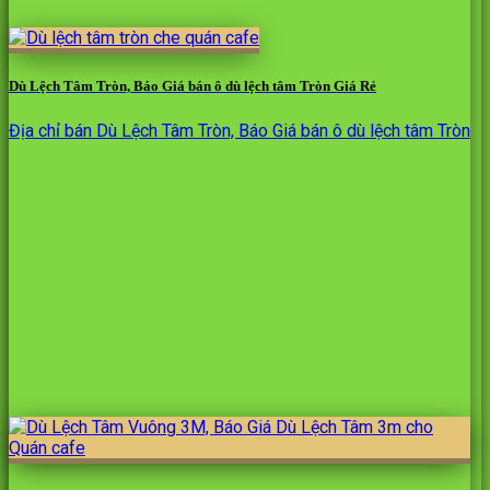
Dù Lệch Tâm Tròn, Báo Giá bán ô dù lệch tâm Tròn Giá Rẻ
Địa chỉ bán Dù Lệch Tâm Tròn, Báo Giá bán ô dù lệch tâm Tròn