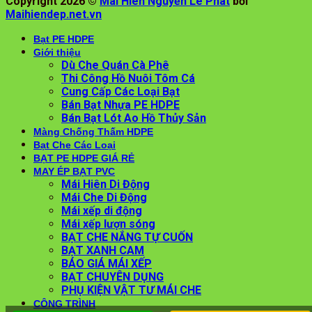
Copyright 2026 ©
Mái Hiên Nguyễn Lê Phát
bởi
Maihiendep.net.vn
Bạt PE HDPE
Giới thiệu
Dù Che Quán Cà Phê
Thi Công Hồ Nuôi Tôm Cá
Cung Cấp Các Loại Bạt
Bán Bạt Nhựa PE HDPE
Bán Bạt Lót Ao Hồ Thủy Sản
Màng Chống Thấm HDPE
Bạt Che Các Loại
BẠT PE HDPE GIÁ RẺ
MAY ÉP BẠT PVC
Mái Hiên Di Động
Mái Che Di Động
Mái xếp di động
Mái xếp lượn sóng
BẠT CHE NẮNG TỰ CUỐN
BẠT XANH CAM
BÁO GIÁ MÁI XẾP
BẠT CHUYÊN DỤNG
PHỤ KIỆN VẬT TƯ MÁI CHE
CÔNG TRÌNH