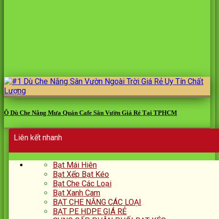
Ô Dù Che Nắng Mưa Quán Cafe Sân Vườn Giá Rẻ Tại TPHCM
Liên kết nhanh
Bạt Mái Hiên
Bạt Xếp Bạt Kéo
Bạt Che Các Loại
Bạt Xanh Cam
BẠT CHE NẮNG CÁC LOẠI
BẠT PE HDPE GIÁ RẺ