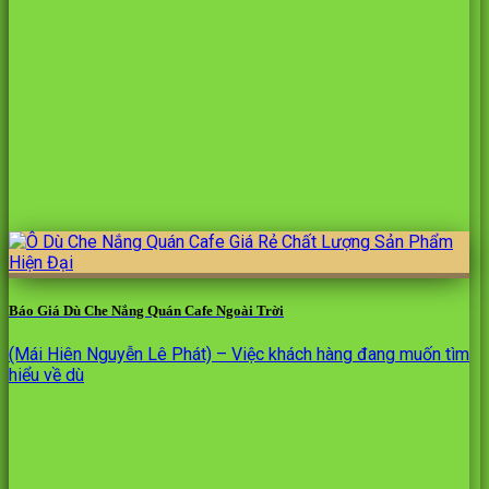
Báo Giá Dù Che Nắng Quán Cafe Ngoài Trời
(Mái Hiên Nguyễn Lê Phát) – Việc khách hàng đang muốn tìm
hiểu về dù