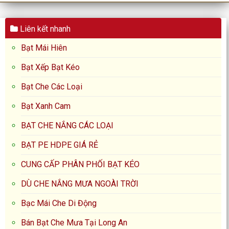
Liên kết nhanh
Bạt Mái Hiên
Bạt Xếp Bạt Kéo
Bạt Che Các Loại
Bạt Xanh Cam
BẠT CHE NẮNG CÁC LOẠI
BẠT PE HDPE GIÁ RẺ
CUNG CẤP PHÂN PHỐI BẠT KÉO
DÙ CHE NẮNG MƯA NGOÀI TRỜI
Bạc Mái Che Di Động
Bán Bạt Che Mưa Tại Long An