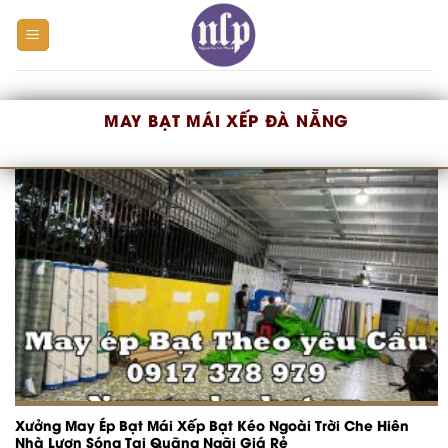
Skip
to
content
MAY BẠT MÁI XẾP ĐÀ NẴNG
Xưởng May Ép Bạt Mái Xếp Bạt Kéo Ngoài Trời Che Hiên
Nhà Lượn Sóng Tại Quãng Ngãi Giá Rẻ