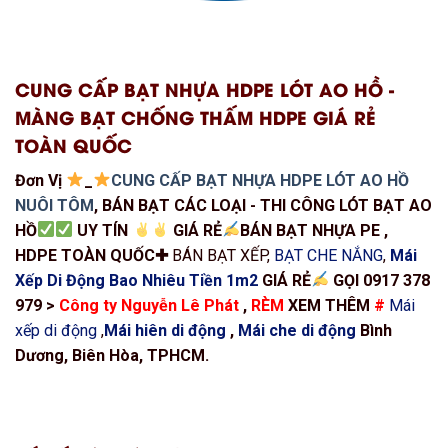
CUNG CẤP BẠT NHỰA HDPE LÓT AO HỒ -
MÀNG BẠT CHỐNG THẤM HDPE GIÁ RẺ
TOÀN QUỐC
Đơn Vị
_
CUNG CẤP BẠT NHỰA HDPE LÓT AO HỒ
NUÔI TÔM
, BÁN BẠT CÁC LOẠI - THI CÔNG LÓT BẠT AO
HỒ
UY TÍN
GIÁ RẺ
BÁN BẠT NHỰA PE ,
HDPE TOÀN QUỐC✚
BÁN BẠT XẾP,
BẠT CHE NẮNG
,
Mái
Xếp Di Động Bao Nhiêu Tiền 1m2
GIÁ RẺ
GỌI 0917 378
979 >
Công ty Nguyễn Lê Phát
,
RÈM
XEM THÊM
#
Mái
xếp di động
,
Mái hiên di động
,
Mái che di động
Bình
Dương, Biên Hòa, TPHCM.