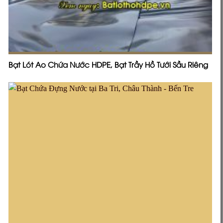
Bạt Lót Ao Chứa Nước HDPE, Bạt Trầy Hồ Tưới Sầu Riêng