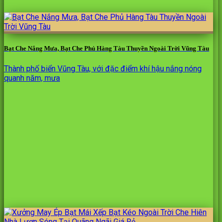
Bạt Che Nắng Mưa, Bạt Che Phủ Hàng Tàu Thuyền Ngoài Trời Vũng Tàu
Thành phố biển Vũng Tàu, với đặc điểm khí hậu nắng nóng
quanh năm, mưa