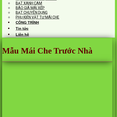
BẠT XANH CAM
BÁO GIÁ MÁI XẾP
BẠT CHUYÊN DỤNG
PHỤ KIỆN VẬT TƯ MÁI CHE
CÔNG TRÌNH
Tin tức
Liên hệ
Mẫu Mái Che Trước Nhà