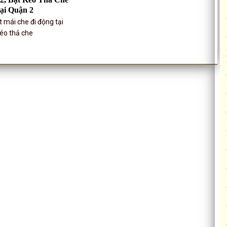
ại Quận 2
ặt mái che đi động tại
kéo thả che