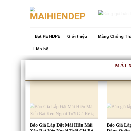
Skip
to
content
Bạt PE HDPE
Giới thiệu
Màng Chống Th
Liên hệ
MÁI 
Báo Giá Lắp Đặt Mái Hiên Mái
Báo Giá Lắ
Xếp Bạt Kéo Ngoài Trời Giá Rẻ
Động Quận 