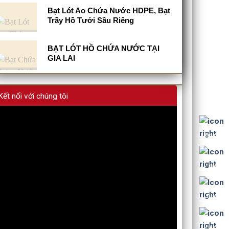
Bạt Lót Ao Chứa Nước HDPE, Bạt
Trầy Hồ Tưới Sầu Riêng
BẠT LÓT HỒ CHỨA NƯỚC TẠI
GIA LAI
Kết nối với chúng tôi
Bảng giá
Khuyến
mãi
Tư vấn
Liên hệ