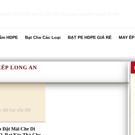
ấm HDPE
Bạt Che Các Loại
BẠT PE HDPE GIÁ RẺ
MAY ÉP
XẾP LONG AN
p Đặt Mái Che Di
2, Bạt Kéo Thả Che