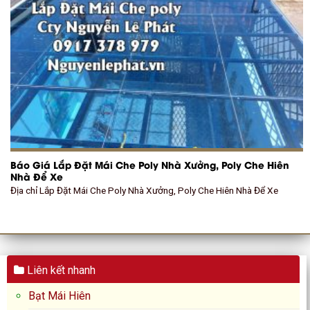
Báo Giá Lắp Đặt Mái Che Poly Nhà Xưởng, Poly Che Hiên
Nhà Để Xe
Địa chỉ Lắp Đặt Mái Che Poly Nhà Xưởng, Poly Che Hiên Nhà Để Xe
Liên kết nhanh
Bạt Mái Hiên