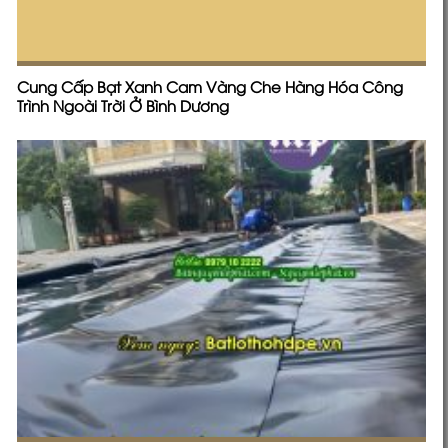
Cung Cấp Bạt Xanh Cam Vàng Che Hàng Hóa Công
Trình Ngoài Trời Ở Bình Dương