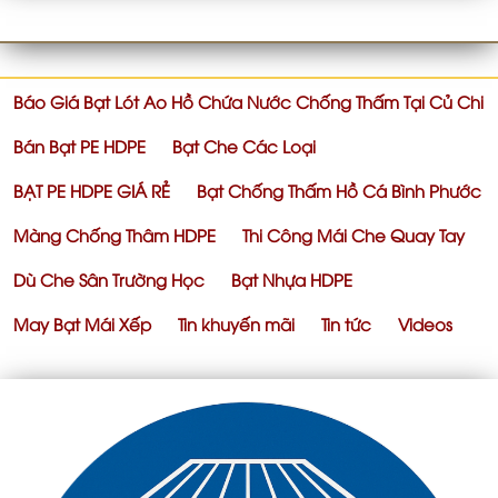
Báo Giá Bạt Lót Ao Hồ Chứa Nước Chống Thấm Tại Củ Chi
Bán Bạt PE HDPE
Bạt Che Các Loại
BẠT PE HDPE GIÁ RẺ
Bạt Chống Thấm Hồ Cá Bình Phước
Màng Chống Thâm HDPE
Thi Công Mái Che Quay Tay
Dù Che Sân Trường Học
Bạt Nhựa HDPE
May Bạt Mái Xếp
Tin khuyến mãi
Tin tức
Videos