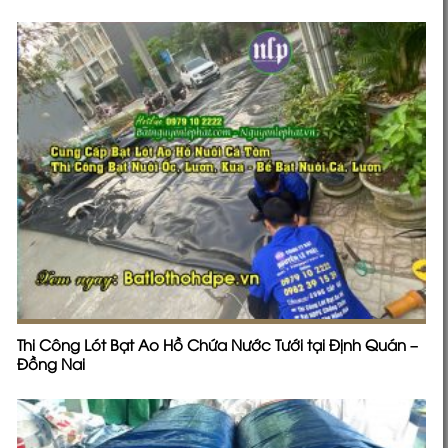
Thi Công Lót Bạt Ao Hồ Chứa Nước Tưới tại Định Quán –
Đồng Nai