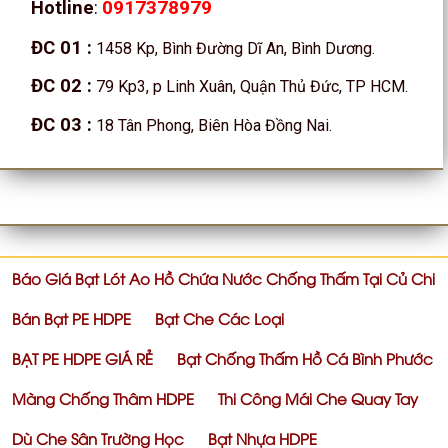
0917378979
Hotline
:
ĐC 01
:
1458 Kp, Bình Đường Dĩ An, Bình Dương.
ĐC 02
:
79 Kp3, p Linh Xuân, Quận Thủ Đức, TP HCM.
ĐC 03
:
18 Tân Phong, Biên Hòa Đồng Nai.
Báo Giá Bạt Lót Ao Hồ Chứa Nước Chống Thấm Tại Củ Chi
Bán Bạt PE HDPE
Bạt Che Các Loại
BẠT PE HDPE GIÁ RẺ
Bạt Chống Thấm Hồ Cá Bình Phước
Màng Chống Thâm HDPE
Thi Công Mái Che Quay Tay
Dù Che Sân Trường Học
Bạt Nhựa HDPE