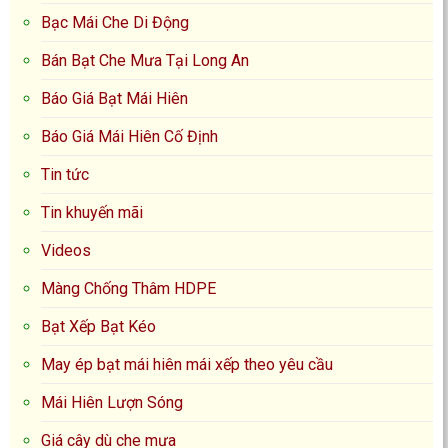
Bạc Mái Che Di Động
Bán Bạt Che Mưa Tại Long An
Báo Giá Bạt Mái Hiên
Báo Giá Mái Hiên Cố Định
Tin tức
Tin khuyến mãi
Videos
Màng Chống Thâm HDPE
Bạt Xếp Bạt Kéo
May ép bạt mái hiên mái xếp theo yêu cầu
Mái Hiên Lượn Sóng
Giá cây dù che mưa