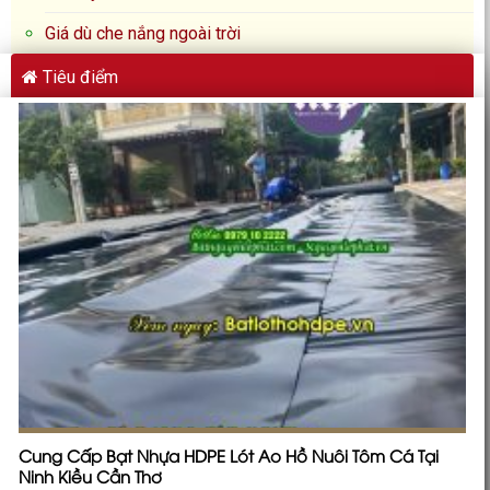
Giá dù che nắng ngoài trời
Tiêu điểm
Cung Cấp Bạt Nhựa HDPE Lót Ao Hồ Nuôi Tôm Cá Tại
Ninh Kiều Cần Thơ