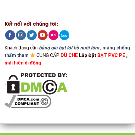
Kết nối với chúng tôi:
Khách đang cần
bảng giá bạt lót hồ nuôi tôm
,
màng chống
thấm tham
CUNG CẤP
DÙ CHE
Lắp Đặt
BẠT PVC PE
,
mái hiên di động
.