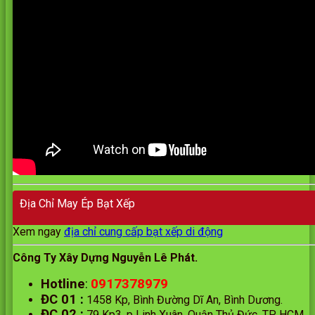
Địa Chỉ May Ép Bạt Xếp
Xem ngay
địa chỉ cung cấp bạt xếp di động
Công Ty Xây Dựng Nguyễn Lê Phát.
0917378979
Hotline
:
ĐC 01
:
1458 Kp, Bình Đường Dĩ An, Bình Dương.
ĐC 02
:
79 Kp3, p Linh Xuân, Quận Thủ Đức, TP HCM.