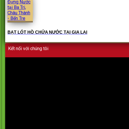
BẠT LÓT HỒ CHỨA NƯỚC TẠI GIA LAI
Kết nối với chúng tôi