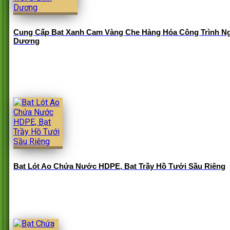
Cung Cấp Bạt Xanh Cam Vàng Che Hàng Hóa Công Trình Ng
Dương
Bạt Lót Ao Chứa Nước HDPE, Bạt Trầy Hồ Tưới Sầu Riêng