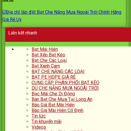
☑️Địa chỉ lắp đặt Bạt Che Nắng Mưa Ngoài Trời Chính Hãng
Giá Rẻ Uy
Liên kết nhanh
Bạt Mái Hiên
Bạt Xếp Bạt Kéo
Bạt Che Các Loại
Bạt Xanh Cam
BẠT CHE NẮNG CÁC LOẠI
BẠT PE HDPE GIÁ RẺ
CUNG CẤP PHÂN PHỐI BẠT KÉO
DÙ CHE NẮNG MƯA NGOÀI TRỜI
Bạc Mái Che Di Động
Bán Bạt Che Mưa Tại Long An
Báo Giá Bạt Mái Hiên
Báo Giá Mái Hiên Cố Định
Tin tức
Tin khuyến mãi
Videos