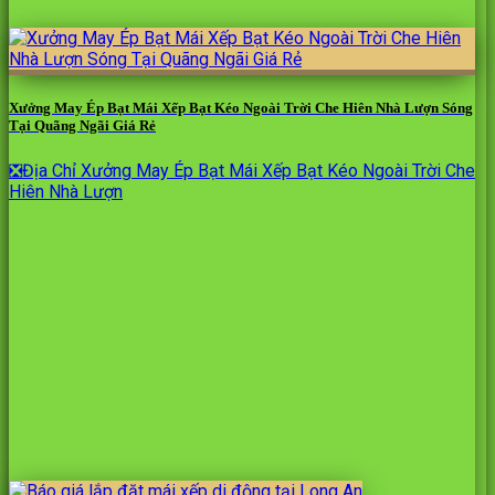
Xưởng May Ép Bạt Mái Xếp Bạt Kéo Ngoài Trời Che Hiên Nhà Lượn Sóng
Tại Quãng Ngãi Giá Rẻ
❎Địa Chỉ Xưởng May Ép Bạt Mái Xếp Bạt Kéo Ngoài Trời Che
Hiên Nhà Lượn