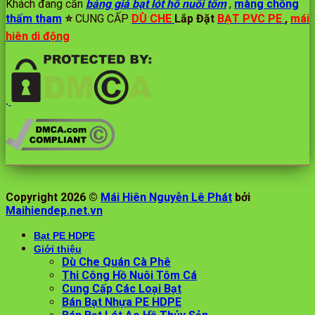
Khách đang cần
bảng giá bạt lót hồ nuôi tôm
,
màng chống
thấm tham
⭐️
CUNG CẤP
DÙ CHE
Lắp Đặt
BẠT PVC PE
,
mái
hiên di động
.
Copyright 2026 ©
Mái Hiên Nguyễn Lê Phát
bởi
Maihiendep.net.vn
Bạt PE HDPE
Giới thiệu
Dù Che Quán Cà Phê
Thi Công Hồ Nuôi Tôm Cá
Cung Cấp Các Loại Bạt
Bán Bạt Nhựa PE HDPE